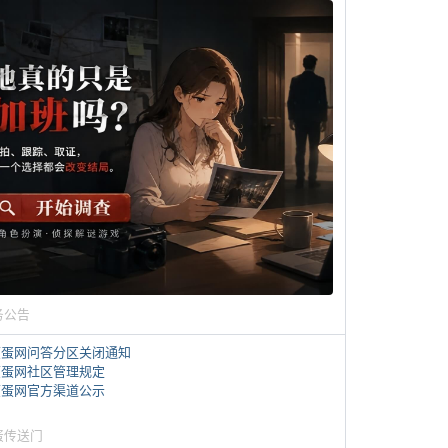
务公告
煎蛋网问答分区关闭通知
煎蛋网社区管理规定
煎蛋网官方渠道公示
蛋传送门