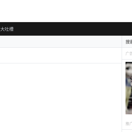
大吐槽
广
推