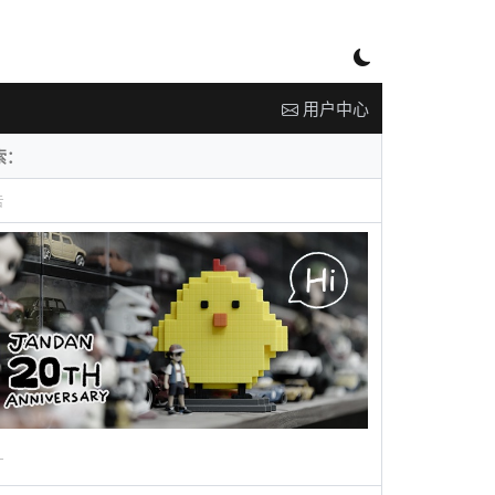
用户中心
告
广