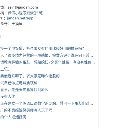
反馈：sein@jandan.com
投稿：
微信小程序煎蛋(扫码)
APP：
jandan.net/app
 公众号：王摸鱼
塘
 想换一个电饭煲，各位蛋友有自用比较好用的推荐吗？
*
投入了很多精力经营的一段感情，被女方评价说在向下兼容我，感觉有点破防
*
想请教有经验的蛋友，想给媳妇7夕买个跳蛋，有没有性价比高的推荐
打工记、
 股票最近跌嘛了，求大家是咋么选股的
 尝试自己做点电解质饮料
 大喜事，老是头疼总算找到原因
有没有大佬
*
我正在建立一个英语口语教学的网站。想问一下蛋友们对这类教学机构或网站的痛点。
 推广的不良婚姻惩罚师有人玩了吗
 我的个人戒烟经历