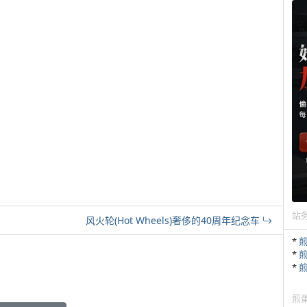
站
风火轮(Hot Wheels)奢侈的40周年纪念车
*
*
*
煎