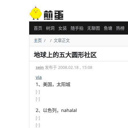
首页
树洞
女装
随手拍
无聊图
鱼塘
热榜
主页
文章正文
地球上的五大圆形社区
sein
发布于 2008.02.18 , 15:08
via
1、美国，太阳城
[-]
[-]
2、以色列，nahalal
[-]
[-]