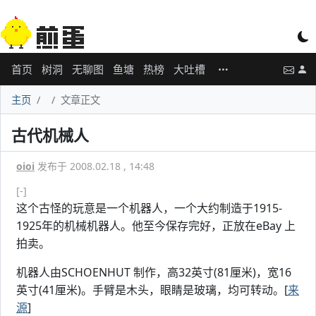
首页
树洞
无聊图
鱼塘
热榜
大吐槽
主页
文章正文
古代机械人
oioi
发布于 2008.02.18 , 14:48
[-]
这个古怪的玩意是一个机器人，一个大约制造于1915-
1925年的机械机器人。他至今保存完好，正放在eBay 上
拍卖。
机器人由SCHOENHUT 制作，高32英寸(81厘米)，宽16
英寸(41厘米)。手臂是木头，眼睛是玻璃，均可转动。[
来
源
]