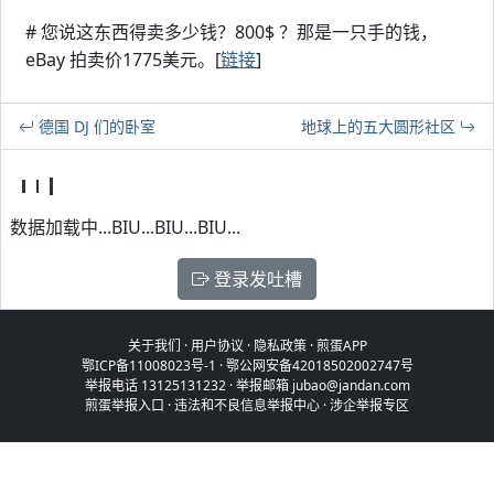
# 您说这东西得卖多少钱？800$ ？那是一只手的钱，
eBay 拍卖价1775美元。[
链接
]
德国 DJ 们的卧室
地球上的五大圆形社区
数据加载中...BIU...BIU...BIU...
登录发吐槽
关于我们
·
用户协议
·
隐私政策
·
煎蛋APP
鄂ICP备11008023号-1
·
鄂公网安备42018502002747号
举报电话 13125131232 · 举报邮箱 jubao@jandan.com
煎蛋举报入口
·
违法和不良信息举报中心
·
涉企举报专区