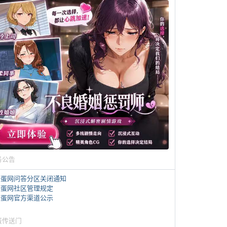
务公告
煎蛋网问答分区关闭通知
煎蛋网社区管理规定
煎蛋网官方渠道公示
蛋传送门