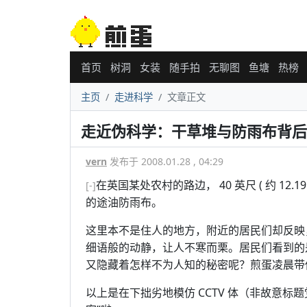
首页
树洞
女装
随手拍
无聊图
鱼塘
热榜
主页
走进科学
文章正文
走近伪科学：干草堆与防雨布背后
vern
发布于 2008.01.28 , 04:29
在英国某处农村的路边， 40 英尺 ( 约 1
[-]
的途油防雨布。
这里本不是住人的地方，附近的居民们却反映
细语般的动静，让人不寒而栗。居民们看到的
又隐藏着怎样不为人知的秘密呢？煎蛋凌晨带
以上是在下拙劣地模仿 CCTV 体（非故意