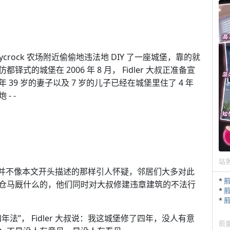
et/)
 Honeycrock 农场附近偷偷地违法地 DIY 了一座城堡，靠的就
的城堡在 2006 年 8 月， Fidler 大叔正准备宣
9 岁的妻子以及 7 岁的儿子已经在城堡里住了 4 年
- -
et/)
站
城堡并不像本文开头描述的那样引人怀疑，邻居们大多对此
*
仓马厩什么的，他们同时对大叔修建违章建筑的不法行
*
*
”， Fidler 大叔说：我这城堡修了四年，没人有意
煎