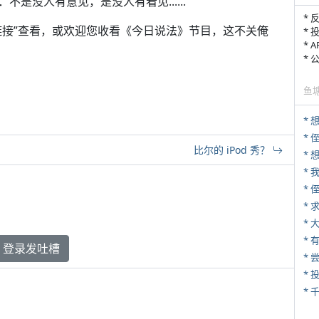
是没人有意见，是没人有看见......
* 
链接”查看，或欢迎您收看《今日说法》节目，这不关俺
* 
* 
*
鱼
* 
比尔的 iPod 秀？
*
*
*
*
*
登录发吐槽
*
*