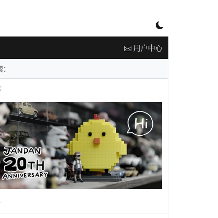
用户中心
告
广