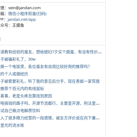
反馈：sein@jandan.com
投稿：
微信小程序煎蛋(扫码)
APP：
jandan.net/app
 公众号：王摸鱼
塘
*
想请教有经验的蛋友，想给媳妇7夕买个跳蛋，有没有性价比高的推荐
侄子被骗彩礼了，30w
 想换一个电饭煲，各位蛋友有自用比较好用的推荐吗？
 我的个人戒烟经历
 侄子被索要彩礼，听了我的意见后分手，现在表姐一家骂我
 求推荐个百元内的有线鼠标
 大喜事，老是头疼总算找到原因
*
有啥搞钱的路子吗，开源节流都行，主要是开源，刑法里的咱不做
 尝试自己做点电解质饮料
*
投入了很多精力经营的一段感情，被女方评价说在向下兼容我，感觉有点破防
 千里光的流水账