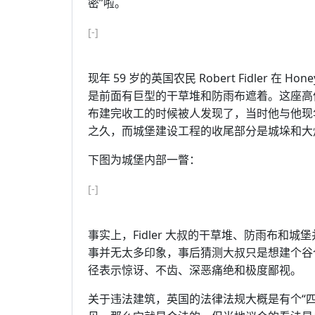
密”啦。
[-]
# Copyright for
Jandan.net
(http://jandan.n
现年 59 岁的英国农民 Robert Fidler 在
是前面有巨型的干草堆和防雨布遮着。这座高仿都铎式
布建完收工的时候被人发现了，当时他与他现年 3
之久，而城堡建设工程的收尾部分是城垛和大炮 
下图为城堡内部一瞥：
[-]
# Copyright for
Jandan.net
(http://jandan.n
事实上，Fidler 大叔的干草堆、防雨布和
事并无太多印象，事后猜测大叔只是想建个谷
径表示惊讶、不齿、深恶痛绝和极度鄙视。
关于违法建筑，英国的法律法规大概是有个“四年法