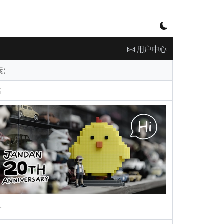
用户中心
告
广