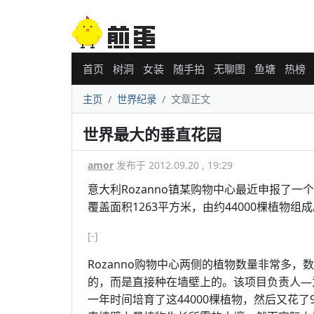
首页
树洞
女装
随手拍
无聊图
鱼塘
热榜
主页
世界纪录
文章正文
世界最大的垂直花园
amor
发布于 2012.09.20 , 19:29
意大利Rozanno镇某购物中心最近申报了
覆盖面积1263平方米，由约44000棵植物组
[-]
Rozanno购物中心两侧的植物数量非常多
的，而是直接种在墙壁上的。该项目负责人—意大利建
一年时间培育了这44000棵植物，然后又花