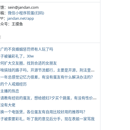
反馈：sein@jandan.com
投稿：
微信小程序煎蛋(扫码)
APP：
jandan.net/app
 公众号：王摸鱼
塘
 推广的不良婚姻惩罚师有人玩了吗
侄子被骗彩礼了，30w
 如何扩大交友圈，找到合适的女朋友
*
有啥搞钱的路子吗，开源节流都行，主要是开源，刑法里的咱不做
 近一年总感觉记忆力很差，有没有蛋友有什么解决办法的？
 我的个人戒烟经历
女主播的热恋
*
想请教有经验的蛋友，想给媳妇7夕买个跳蛋，有没有性价比高的推荐
有没有大佬
 想换一个电饭煲，各位蛋友有自用比较好用的推荐吗？
 侄子被索要彩礼，听了我的意见后分手，现在表姐一家骂我