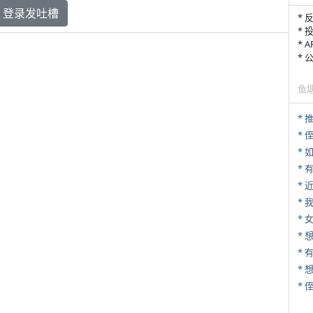
登录发吐槽
* 
* 
* 
*
鱼
*
* 
*
*
*
* 
* 
*
*