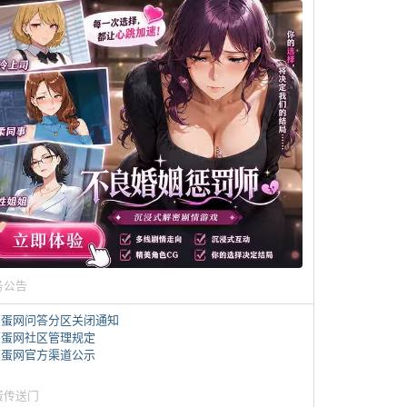
务公告
煎蛋网问答分区关闭通知
煎蛋网社区管理规定
煎蛋网官方渠道公示
蛋传送门