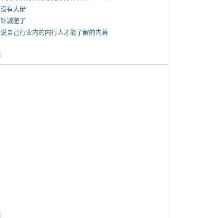
有没有大佬
打针减肥了
 说说自己行业内的内行人才能了解的内幕
告
告