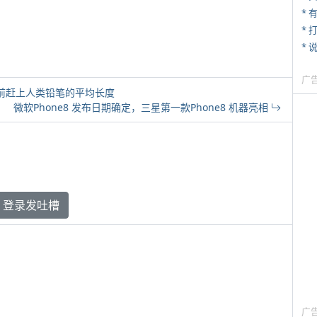
* 
* 
*
广
尺寸提前赶上人类铅笔的平均长度
微软Phone8 发布日期确定，三星第一款Phone8 机器亮相
登录发吐槽
广