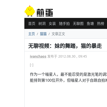
首页
树洞
女装
随手拍
无聊图
鱼塘
热榜
主页
猫猫
文章正文
无聊视频：妹的舞踏，猫的暴走
ivanchaos
发布于 2012.08.30 , 09:45
[-]
作为一个喵星人，最不能忍受的是激光笔的调
能排到第100位开外，但喵星人对于自跳自