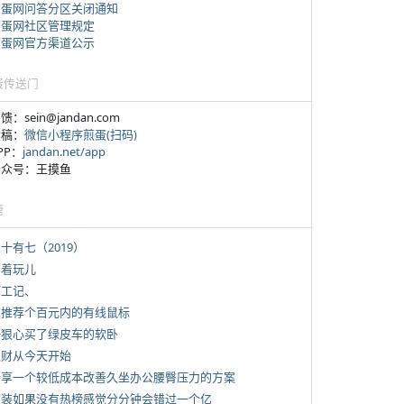
煎蛋网问答分区关闭通知
煎蛋网社区管理规定
煎蛋网官方渠道公示
蛋传送门
反馈：sein@jandan.com
投稿：
微信小程序煎蛋(扫码)
APP：
jandan.net/app
 公众号：王摸鱼
塘
三十有七（2019）
写着玩儿
打工记、
 求推荐个百元内的有线鼠标
 一狠心买了绿皮车的软卧
 发财从今天开始
 分享一个较低成本改善久坐办公腰臀压力的方案
 女装如果没有热榜感觉分分钟会错过一个亿