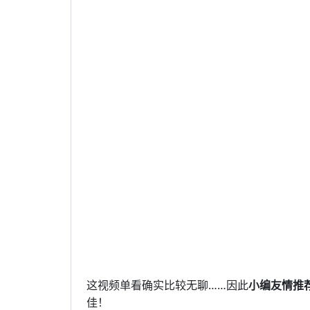
这视频单看确实比较无聊……因此
小编友情推
佳！