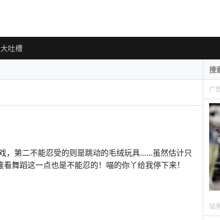
大吐槽
广
戏，第二不能忍受的则是跳动的毛绒玩具……虽然估计只
拍难看舞蹈这一点也是不能忍的！喵的你丫给我停下来！
站