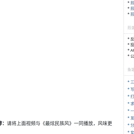
*
*
*
煎
* 
* 
* 
*
鱼
* 
* 
* 
*
*
*
荐：
请将上面视频与《最炫民族风》一同播放，风味更
*
*