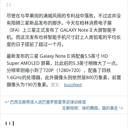
[-]
尽管在与苹果闹的满城风雨的专利战中落败，不过这并没
有阻碍三星新品发布的脚步。今天在柏林消费电子展
（IFA）上三星正式发布了 GALAXY Note II 大屏智能手
机。而这次发布也将智能手机尺寸赶上人类铅笔的平均长
度的日子提前了超过一个月。
最新发布的三星 Galaxy Note II 将配备5.5英寸 HD
Super AMOLED 屏幕，比此前的5.3英寸稍微大了一点。
分辨率则缩小到了720P（1280×720），配备了四核
1.6GHz的处理器，此外摄像头则依然是800万象素，前置
摄像头为190万象素。
原文：
buzzfeed
巴西无脚男孩入选巴塞罗那夏季足球训练营
无聊视频：妹的舞踏，猫的暴走