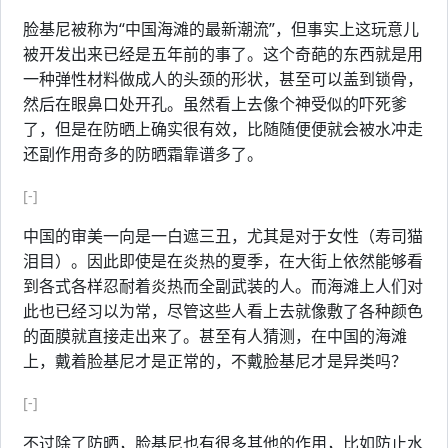
脸基尼被称为“中国海滩的最新潮流”，但事实上这玩意儿
被开发出来已经是五年前的事了。这个奇葩的东西就是用
一种弹性材料做成人的头颈的形状，甚至可以盖到锁骨，
然后在眼鼻口处开孔。虽然看上去像个神受似的吓死爹
了，但是在防晒上确实很有效，比随随便便就会被水冲走
还副作用奇多的防晒霜靠谱多了。
[-]
中国的审美一向是一白遮三丑，尤其是对于女性（寿司猫
泪目）。因此即使是在炎热的夏季，在大街上依然能够看
到各式各样忍耐着炎热而全副武装的人。而海滩上人们对
此也已经习以为常，尽管这些人看上去就像敷了各种颜色
的面膜就直接走出来了。甚至有人猜测，在中国的海滩
上，戴着脸基尼才是正常的，不戴脸基尼才是异类吗？
[-]
不过除了防晒，脸基尼也有很多其他的作用，比如防止水