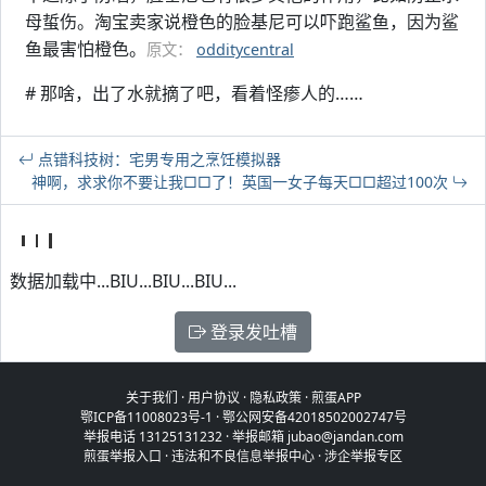
母蜇伤。淘宝卖家说橙色的脸基尼可以吓跑鲨鱼，因为鲨
鱼最害怕橙色。
原文：
odditycentral
# 那啥，出了水就摘了吧，看着怪瘆人的……
点错科技树：宅男专用之烹饪模拟器
神啊，求求你不要让我□□了！英国一女子每天□□超过100次
数据加载中...BIU...BIU...BIU...
登录发吐槽
关于我们
·
用户协议
·
隐私政策
·
煎蛋APP
鄂ICP备11008023号-1
·
鄂公网安备42018502002747号
举报电话 13125131232 · 举报邮箱 jubao@jandan.com
煎蛋举报入口
·
违法和不良信息举报中心
·
涉企举报专区