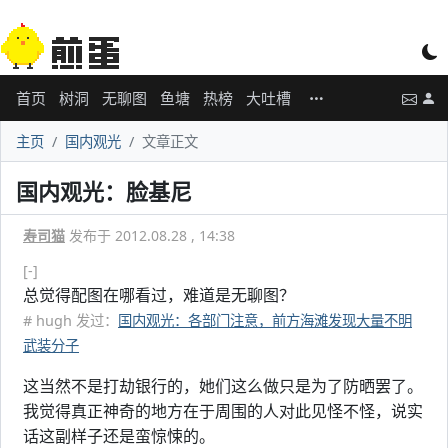
首页
树洞
无聊图
鱼塘
热榜
大吐槽
主页
国内观光
文章正文
国内观光：脸基尼
寿司猫
发布于 2012.08.28 , 14:38
[-]
总觉得配图在哪看过，难道是无聊图？
# hugh 发过：
国内观光：各部门注意，前方海滩发现大量不明
武装分子
这当然不是打劫银行的，她们这么做只是为了防晒罢了。
我觉得真正神奇的地方在于周围的人对此见怪不怪，说实
话这副样子还是蛮惊悚的。