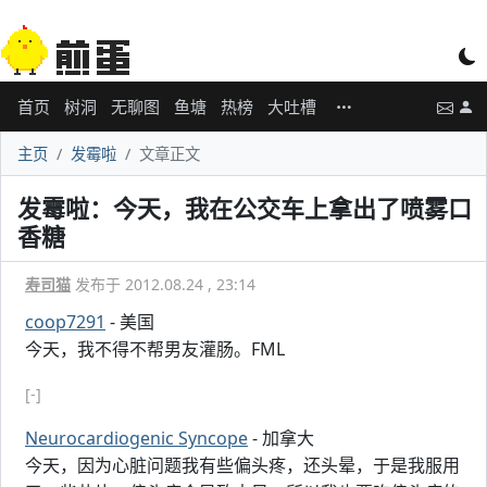
首页
树洞
无聊图
鱼塘
热榜
大吐槽
主页
发霉啦
文章正文
发霉啦：今天，我在公交车上拿出了喷雾口
香糖
寿司猫
发布于 2012.08.24 , 23:14
coop7291
- 美国
今天，我不得不帮男友灌肠。FML
[-]
Neurocardiogenic Syncope
- 加拿大
今天，因为心脏问题我有些偏头疼，还头晕，于是我服用