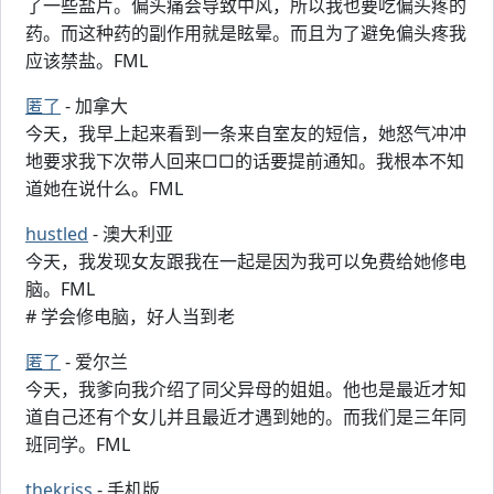
了一些盐片。偏头痛会导致中风，所以我也要吃偏头疼的
药。而这种药的副作用就是眩晕。而且为了避免偏头疼我
应该禁盐。FML
匿了
- 加拿大
今天，我早上起来看到一条来自室友的短信，她怒气冲冲
地要求我下次带人回来□□的话要提前通知。我根本不知
道她在说什么。FML
hustled
- 澳大利亚
今天，我发现女友跟我在一起是因为我可以免费给她修电
脑。FML
# 学会修电脑，好人当到老
匿了
- 爱尔兰
今天，我爹向我介绍了同父异母的姐姐。他也是最近才知
道自己还有个女儿并且最近才遇到她的。而我们是三年同
班同学。FML
thekriss
- 手机版