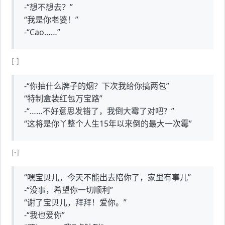
-“想不想去？”
“我是你老婆！”
-“Cao……”
[-]
-“你抽什么牌子的烟？下次我给你搞两包”
“特制盒装红包万宝路”
-“……不好意思发错了，我倒大霉了对吧？”
“这将是你丫整个人生15年以来倒的最大一次霉”
[-]
“嘿宝贝儿，今天不能出去陪你了，家里有事儿”
-“没事，希望你一切顺利”
“谢了宝贝儿，拜拜！爱你。”
-“我也爱你”