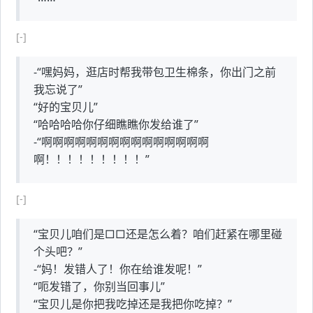
[-]
-“嘿妈妈，逛店时帮我带包卫生棉条，你出门之前
我忘说了”
“好的宝贝儿”
“哈哈哈哈你仔细瞧瞧你发给谁了”
-“啊啊啊啊啊啊啊啊啊啊啊啊啊啊啊
啊！！！！！！！！！”
[-]
“宝贝儿咱们是□□还是怎么着？咱们赶紧在哪里碰
个头吧？”
-“妈！发错人了！你在给谁发呢！”
“呃发错了，你别当回事儿”
“宝贝儿是你把我吃掉还是我把你吃掉？”