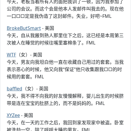
今天，老板当着所有人的面把我训了一顿，因为我参加了
公司的会议。而这个会是他本人发邮件叫我去的。现在他
一口□□定是我伪造了这封邮件。失业，好吧~FML
BrokeButSmart
- 美国
今天，自从我搬到熟人那里住下之后，这已经是本周第三
次被人在睡觉的时候往嘴里塞棉条了。FML
WTF
（女）- 美国
今天，男友向我坦白他一直在收藏自己用过的套套。当我
表示恶心的时候，他又向我“保证”他只收集跟我□□的时
候用的套套。FML
baffled
（女）- 英国
今天，我不得不向我的好友慢慢解释，婴儿出生的时候脐
带是连在宝宝的肚脐上的，而不是妈妈的。FML
XYZee
- 美国
今天，在一天的工作之后，我回到家发现家中被盗。卧室
被洗劫一空，除了呼呼大睡的男友。FML