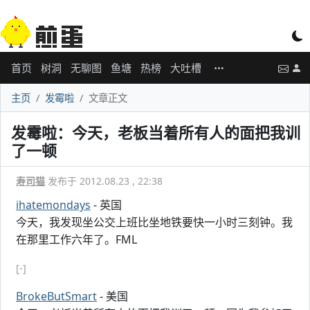
首页
树洞
无聊图
鱼塘
热榜
大吐槽
主页
发霉啦
文章正文
发霉啦：今天，老板当着所有人的面把我训
了一顿
寿司猫
发布于 2012.08.23 , 22:38
ihatemondays
- 英国
今天，我发现坐公交上班比坐地铁要快一小时三刻钟。我
在那里工作六年了。FML
[-]
BrokeButSmart
- 美国