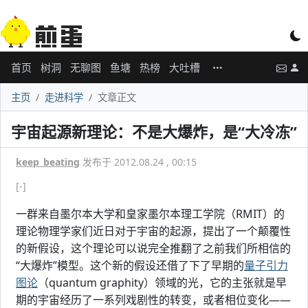
首页
树洞
无聊图
鱼塘
热榜
大吐槽
主页
走进科学
文章正文
宇宙起源新理论：不是大爆炸，是“大冷冻”
keep_beating
发布于 2012.08.24 , 00:15
[-]
一群来自墨尔本大学和皇家墨尔本理工学院（RMIT）的
理论物理学家们近日对于宇宙的起源，提出了一个颠覆性
的新假设，这个理论可以说完全推翻了之前我们所相信的
“大爆炸”模型。这个新的假设还借了下了早期的
量子引力
图论
（quantum graphity）领域的光，它的主张就是早
期的宇宙经历了一系列戏剧性的转变，或者相位变化——