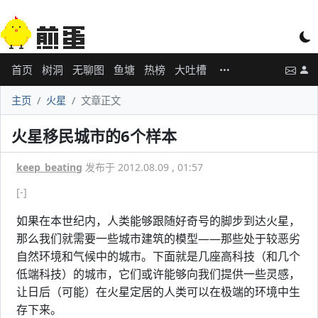
首页
树洞
无聊图
鱼塘
热榜
大吐槽
主页
火星
文章正文
火星移民城市的6个样本
keep_beating
发布于 2012.08.09 , 01:57
[-]
如果在本世纪内，人类能够跟随好奇号的脚步到达火星，
那么我们就需要一些城市建筑的模型——那些处于较恶劣
自然环境和气候中的城市。下面就是几座高科技（和几个
低端科技）的城市，它们或许能够向我们提供一些灵感，
让日后（可能）在火星定居的人类可以在极端的环境中生
存下来。