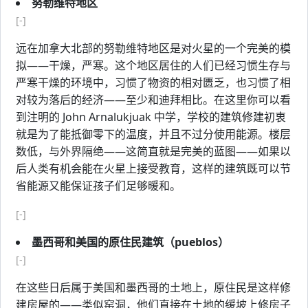
努勒维特地区
[-]
远在加拿大北部的努勒维特地区是对火星的一个完美的模
拟——干燥，严寒。这个地区居住的人们已经习惯生存与
严寒干燥的环境中，习惯了物资的相对匮乏，也习惯了相
对较为落后的经济——至少和迪拜相比。在这里你可以看
到注明的 John Arnalukjuak 中学，学校的建筑修建初衷
就是为了能抵御零下的温度，并且不过分使用能源。楼层
数低，与外界隔绝——这简直就是完美的蓝图——如果以
后人类有机会能在火星上接受教育，这样的建筑既可以节
省能源又能保证孩子们足够暖和。
[-]
墨西哥和美国的原住民建筑（pueblos）
[-]
在这些日后属于美国和墨西哥的土地上，原住民是这样修
建房屋的——类似窑洞，他们直接在土地的缓坡上修房子