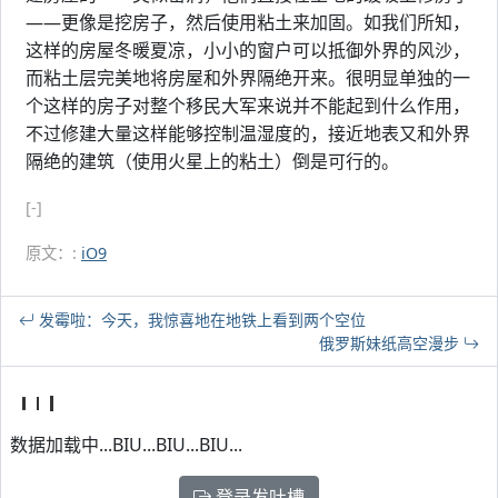
——更像是挖房子，然后使用粘土来加固。如我们所知，
这样的房屋冬暖夏凉，小小的窗户可以抵御外界的风沙，
而粘土层完美地将房屋和外界隔绝开来。很明显单独的一
个这样的房子对整个移民大军来说并不能起到什么作用，
不过修建大量这样能够控制温湿度的，接近地表又和外界
隔绝的建筑（使用火星上的粘土）倒是可行的。
[-]
原文：:
iO9
发霉啦：今天，我惊喜地在地铁上看到两个空位
俄罗斯妹纸高空漫步
数据加载中...BIU...BIU...BIU...
登录发吐槽