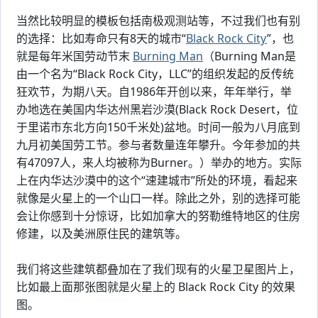
当然比较明显的模板包括南极观测站等，不过我们也有别
的选择：比如寿命只有8天的城市“
Black Rock City
”，也
就是每年米国劳动节末
Burning Man
（Burning Man是
由一个名为“Black Rock City，LLC”的组织发起的反传统
狂欢节，为期八天。自1986年开创以来，年年举行，举
办地选在美国内华达州黑岩沙漠(Black Rock Desert，位
于里诺市东北方向150千米处)盆地。时间一般为八月底到
九月初美国劳工节。参与者数量连年攀升。今年参加的共
有47097人，来人均被称为Burner。）举办的地方。实际
上在内华达沙漠中的这个“速建城市”所处的环境，看起来
就像是火星上的一个山口一样。除此之外，别的选择可能
会让你感到十分惊讶，比如加拿大的努勒维特地区的住房
修建，以及美洲原住民的建筑等。
我们将这些建筑都叠加在了我们现有的火星卫星图片上，
比如最上面那张图就是火星上的 Black Rock City 的效果
图。