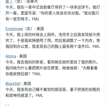
匿了
（女）- 加拿大
今天，我在一家中式自助餐厅得到了一块幸运饼干。我打
开一看，里面写道：“你的爱人就坐在你对面。”我对面只
有一张空椅子。FML
Employee
（女）- 美国
今天，我上班的时候去上厕所，洗完手之后我发现纸巾用
完了，于是我就随便甩了甩。然后我调整了一下内衣，等
我回到办公室，我发现自己的胸上面有两个湿手印。FML
Alisha
- 美国
今天，我去我妈的新家，看到她在厕所里挂了我的照片。
我问她为什么要把照片挂在那里，她耸耸肩：“大概看着
你我就想拉屎？”FML
Blackfell
- 美国
今天，我发现自己睡不着觉的原因是，妻子把我的安眠药
和提神药搞混了。FML
[-]