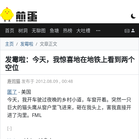
首页
树洞
无聊图
鱼塘
热榜
大吐槽
主页
发霉啦
文章正文
发霉啦：今天，我惊喜地在地铁上看到两个
空位
寿司猫
发布于 2012.08.09 , 00:48
匿了
- 美国
今天，我开车驶过夜晚的乡村小道，车窗开着。突然一只
巨大的猫头鹰从窗户里飞进来，砸在我头上，害我直接开
进了沟里。FML
[-]