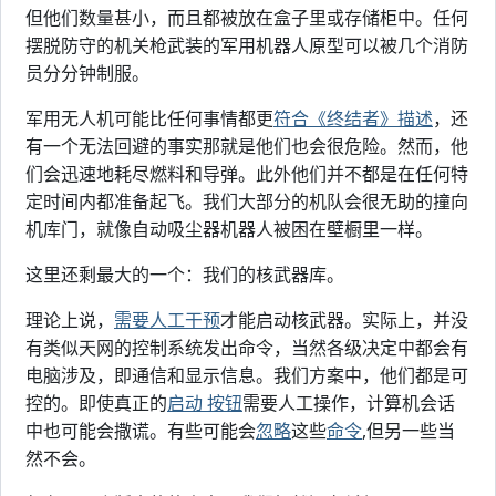
但他们数量甚小，而且都被放在盒子里或存储柜中。任何
摆脱防守的机关枪武装的军用机器人原型可以被几个消防
员分分钟制服。
军用无人机可能比任何事情都更
符合《终结者》描述
，还
有一个无法回避的事实那就是他们也会很危险。然而，他
们会迅速地耗尽燃料和导弹。此外他们并不都是在任何特
定时间内都准备起飞。我们大部分的机队会很无助的撞向
机库门，就像自动吸尘器机器人被困在壁橱里一样。
这里还剩最大的一个：我们的核武器库。
理论上说，
需要人工干预
才能启动核武器。实际上，并没
有类似天网的控制系统发出命令，当然各级决定中都会有
电脑涉及，即通信和显示信息。我们方案中，他们都是可
控的。即使真正的
启动 按钮
需要人工操作，计算机会话
中也可能会撒谎。有些可能会
忽略
这些
命令
,但另一些当
然不会。