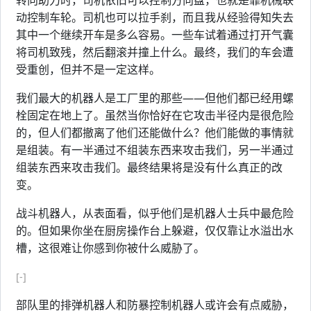
转向助力时，司机依旧可以控制方向盘，也就是靠机械联
动控制车轮。司机也可以拉手刹，而且我从经验得知失去
其中一个继续开车是多么容易。一些车试着通过打开气囊
将司机致残，然后翻滚并撞上什么。最终，我们的车会遭
受重创，但并不是一定这样。
我们最大的机器人是工厂里的那些——但他们都已经用螺
栓固定在地上了。虽然当你恰好在它攻击半径内是很危险
的，但人们都撤离了他们还能做什么？他们能做的事情就
是组装。有一半通过不组装东西来攻击我们，另一半通过
组装东西来攻击我们。最终结果将是没有什么真正的改
变。
战斗机器人，从表面看，似乎他们是机器人士兵中最危险
的。但如果你坐在厨房操作台上躲避，仅仅靠让水溢出水
槽，这很难让你感到你被什么威胁了。
[-]
部队里的排弹机器人和防暴控制机器人或许会有点威胁，