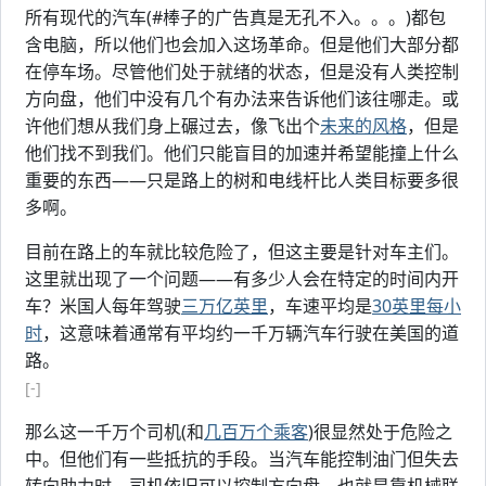
所有现代的汽车(#棒子的广告真是无孔不入。。。)都包
含电脑，所以他们也会加入这场革命。但是他们大部分都
在停车场。尽管他们处于就绪的状态，但是没有人类控制
方向盘，他们中没有几个有办法来告诉他们该往哪走。或
许他们想从我们身上碾过去，像飞出个
未来的风格
，但是
他们找不到我们。他们只能盲目的加速并希望能撞上什么
重要的东西——只是路上的树和电线杆比人类目标要多很
多啊。
目前在路上的车就比较危险了，但这主要是针对车主们。
这里就出现了一个问题——有多少人会在特定的时间内开
车？米国人每年驾驶
三万亿英里
，车速平均是
30英里每小
时
，这意味着通常有平均约一千万辆汽车行驶在美国的道
路。
[-]
那么这一千万个司机(和
几百万个乘客
)很显然处于危险之
中。但他们有一些抵抗的手段。当汽车能控制油门但失去