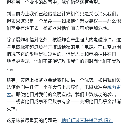
但在另一个版本的故事中，我们仍然还有希望。
到目前为止我们已经假设出计算机们只是关心消灭我们。
但如果这只是一个革命——如果他们想要篡权——那么他
们需要存活下去。核武器对他们而言可能更加危险。
除了爆炸和辐射之外，核爆炸会产生强大的电磁脉冲。这
些电磁脉冲超过负荷并摧毁精密的电子电路。在正常范围
情况下它的影响是很短暂的，但是人类和电脑往往在同一
地点被发现。他们不能保证攻击我们的同时而他们不受攻
击。
还有，实际上核武器会给我们提供一个优势。如果我们设
法使他们中任何一个在大气上层爆炸，电磁脉冲会
威力更
大
。即使他们对我们的文明宣战，我们少数成功的袭击
——或者他们成事不足败事有余——会把他们几乎全部消
灭掉。
这意味着最重要的问题是：
他们玩过三联棋游戏 吗？