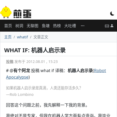
首页
树洞
无聊图
鱼塘
热榜
大吐槽
主页
whatif
文章正文
WHAT IF: 机器人启示录
投稿
发布于 2012.08.01 , 15:23
# @
有个阿龙
投稿 what if 译稿：
机器人启示录
(
Robot
Apocalypse
)
如果机器人启示录是真滴，人类还能存活多久？
—Rob Lombino
回答这个问题之前，我先解释一下我的背景。
我绝对不是专家，但我在机器人学方面有点造诣。我毕业