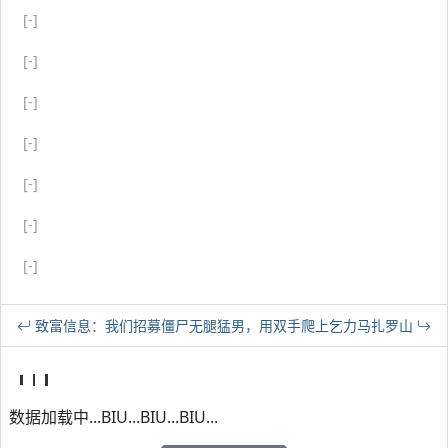
[-]
[-]
[-]
[-]
[-]
[-]
[-]
致富信息：我们招募僵尸
无腿猛男，用双手爬上乞力马扎罗山
数据加载中...BIU...BIU...BIU...