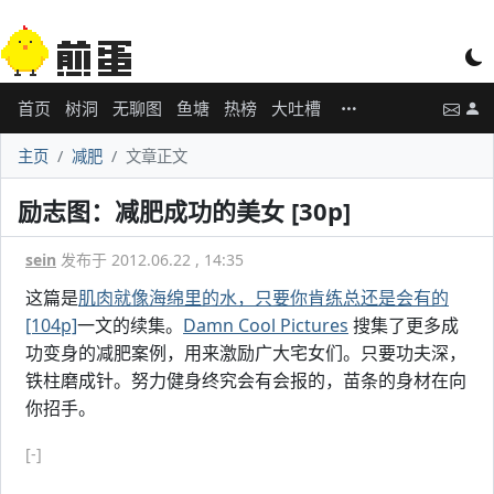
首页
树洞
无聊图
鱼塘
热榜
大吐槽
主页
减肥
文章正文
励志图：减肥成功的美女 [30p]
sein
发布于 2012.06.22 , 14:35
这篇是
肌肉就像海绵里的水，只要你肯练总还是会有的
[104p]
一文的续集。
Damn Cool Pictures
搜集了更多成
功变身的减肥案例，用来激励广大宅女们。只要功夫深，
铁柱磨成针。努力健身终究会有会报的，苗条的身材在向
你招手。
[-]