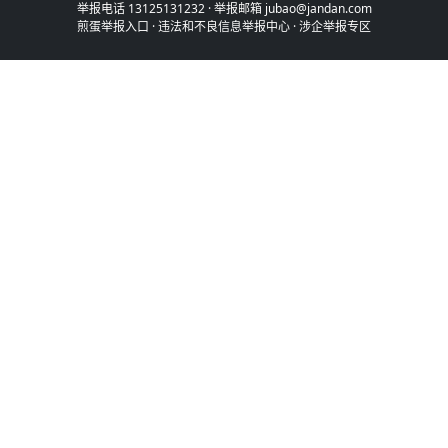
举报电话 13125131232 · 举报邮箱 jubao@jandan.com
煎蛋举报入口
·
违法和不良信息举报中心
·
涉企举报专区