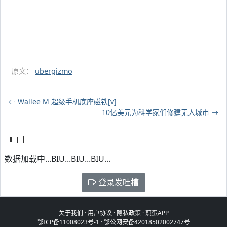
原文：
ubergizmo
Wallee M 超级手机底座磁铁[v]
10亿美元为科学家们修建无人城市
数据加载中...BIU...BIU...BIU...
登录发吐槽
关于我们
·
用户协议
·
隐私政策
·
煎蛋APP
鄂ICP备11008023号-1
·
鄂公网安备42018502002747号