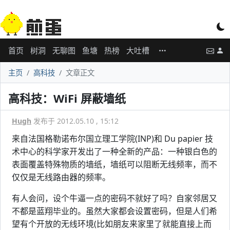
首页
树洞
无聊图
鱼塘
热榜
大吐槽
主页
高科技
文章正文
高科技：WiFi 屏蔽墙纸
Hugh
发布于 2012.05.10 , 15:12
来自法国格勒诺布尔国立理工学院(INP)和 Du papier 技
术中心的科学家开发出了一种全新的产品：一种银白色的
表面覆盖特殊物质的墙纸，墙纸可以阻断无线频率，而不
仅仅是无线路由器的频率。
有人会问，设个牛逼一点的密码不就好了吗？自家邻居又
不都是蓝翔毕业的。虽然大家都会设置密码，但是人们希
望有个开放的无线环境(比如朋友来家里了就能直接上而