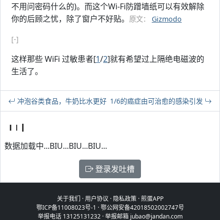
不用问密码什么的)。而这个Wi-Fi防蹭墙纸可以有效解除
你的后顾之忧，除了窗户不好贴。
原文：
Gizmodo
[-]
这样那些 WiFi 过敏患者[
1
/
2
]就有希望过上隔绝电磁波的
生活了。
冲泡谷类食品，牛奶比水更好
1/6的癌症由可治愈的感染引发
数据加载中...BIU...BIU...BIU...
登录发吐槽
关于我们
·
用户协议
·
隐私政策
·
煎蛋APP
鄂ICP备11008023号-1
·
鄂公网安备42018502002747号
举报电话 13125131232 · 举报邮箱 jubao@jandan.com