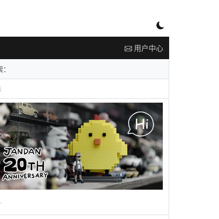
用户中心
告
广