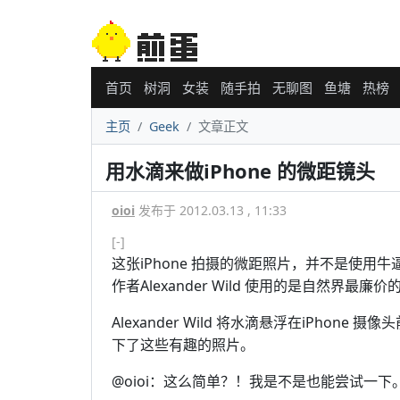
首页
树洞
女装
随手拍
无聊图
鱼塘
热榜
主页
Geek
文章正文
用水滴来做iPhone 的微距镜头
oioi
发布于 2012.03.13 , 11:33
[-]
这张iPhone 拍摄的微距照片，并不是使用牛
作者Alexander Wild 使用的是自然界最
Alexander Wild 将水滴悬浮在iPho
下了这些有趣的照片。
@oioi：这么简单？！我是不是也能尝试一下