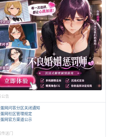
务公告
煎蛋网问答分区关闭通知
煎蛋网社区管理规定
煎蛋网官方渠道公示
蛋传送门