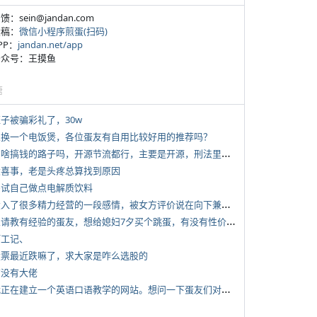
反馈：sein@jandan.com
投稿：
微信小程序煎蛋(扫码)
APP：
jandan.net/app
 公众号：王摸鱼
塘
侄子被骗彩礼了，30w
 想换一个电饭煲，各位蛋友有自用比较好用的推荐吗？
*
有啥搞钱的路子吗，开源节流都行，主要是开源，刑法里的咱不做
 大喜事，老是头疼总算找到原因
 尝试自己做点电解质饮料
*
投入了很多精力经营的一段感情，被女方评价说在向下兼容我，感觉有点破防
*
想请教有经验的蛋友，想给媳妇7夕买个跳蛋，有没有性价比高的推荐
打工记、
 股票最近跌嘛了，求大家是咋么选股的
有没有大佬
*
我正在建立一个英语口语教学的网站。想问一下蛋友们对这类教学机构或网站的痛点。