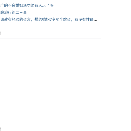
 推广的不良婚姻惩罚师有人玩了吗
 家庭旅行的二三事
*
想请教有经验的蛋友，想给媳妇7夕买个跳蛋，有没有性价比高的推荐
告
告