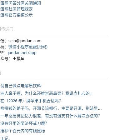
煎蛋网问答分区关闭通知
煎蛋网社区管理规定
煎蛋网官方渠道公示
蛋传送门
反馈：sein@jandan.com
投稿：
微信小程序煎蛋(扫码)
APP：
jandan.net/app
 公众号：王摸鱼
塘
 尝试自己做点电解质饮料
 亚洲人鼻子短，为什么还推崇高鼻梁？我说点扎心的。
现在（2026 年）换苹果手机合适吗？
*
有啥搞钱的路子吗，开源节流都行，主要是开源，刑法里的咱不做
 近一年总感觉记忆力很差，有没有蛋友有什么解决办法的？
 有没有好用的斐济杯或刀魔？
 求推荐个百元内的有线鼠标
打工记、