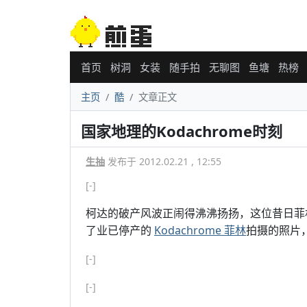
首页
树洞
女装
随手拍
无聊图
鱼塘
热榜
主页
酷
文章正文
国家地理的Kodachrome时刻
生抽
发布于 2012.02.21 , 12:55
[-]
柯达的破产风波正闹得沸沸扬扬，这位昔日菲
了业已停产的
Kodachrome 菲林
拍摄的照片，
[-]
[-]