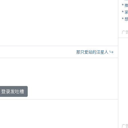
*
*
广
那只爱站的汪星人
登录发吐槽
广