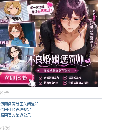
务公告
煎蛋网问答分区关闭通知
煎蛋网社区管理规定
煎蛋网官方渠道公示
蛋传送门