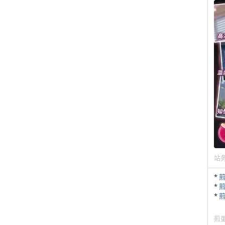
站
*
*
*
煎