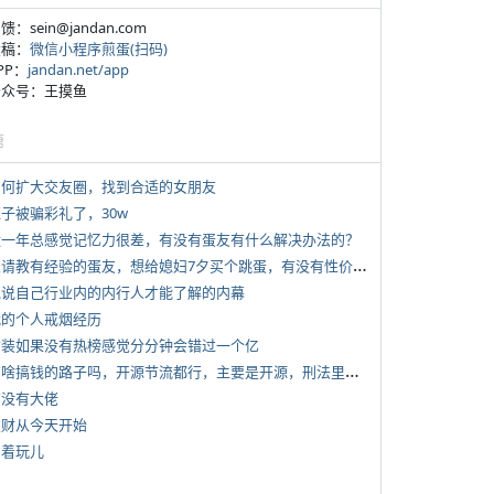
反馈：sein@jandan.com
投稿：
微信小程序煎蛋(扫码)
APP：
jandan.net/app
 公众号：王摸鱼
塘
 如何扩大交友圈，找到合适的女朋友
侄子被骗彩礼了，30w
 近一年总感觉记忆力很差，有没有蛋友有什么解决办法的？
*
想请教有经验的蛋友，想给媳妇7夕买个跳蛋，有没有性价比高的推荐
 说说自己行业内的内行人才能了解的内幕
 我的个人戒烟经历
 女装如果没有热榜感觉分分钟会错过一个亿
*
有啥搞钱的路子吗，开源节流都行，主要是开源，刑法里的咱不做
有没有大佬
 发财从今天开始
写着玩儿