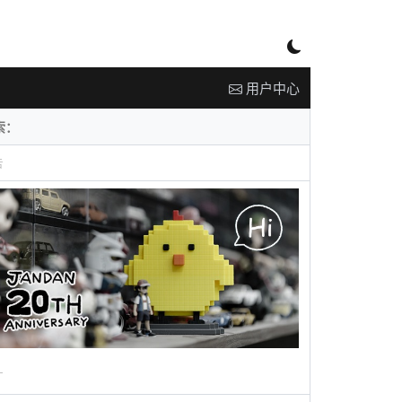
用户中心
告
广