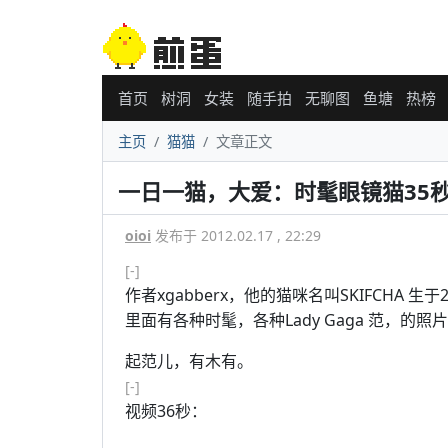
首页
树洞
女装
随手拍
无聊图
鱼塘
热榜
主页
猫猫
文章正文
一日一猫，大爱：时髦眼镜猫35秒连
oioi
发布于 2012.02.17 , 22:29
[-]
作者xgabberx，他的猫咪名叫SKIFCHA 生
里面有各种时髦，各种Lady Gaga 范，
起范儿，有木有。
[-]
视频36秒：