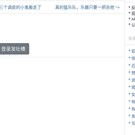
三个调皮的小鬼搬走了
真的猛乐队，乐器只要一把吉他
* 
* 
* 
*
鱼
登录发吐槽
*
* 
*
*
*
*
* 
*
* 