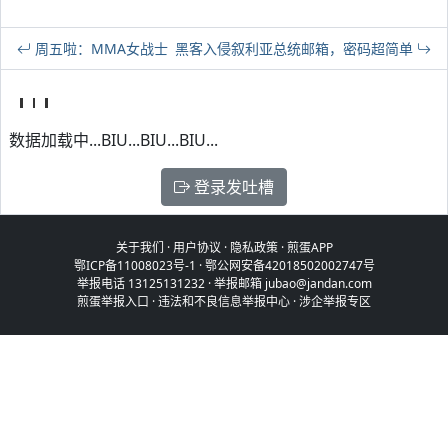
周五啦：MMA女战士
黑客入侵叙利亚总统邮箱，密码超简单
数据加载中...BIU...BIU...BIU...
登录发吐槽
关于我们
·
用户协议
·
隐私政策
·
煎蛋APP
鄂ICP备11008023号-1
·
鄂公网安备42018502002747号
举报电话 13125131232 · 举报邮箱 jubao@jandan.com
煎蛋举报入口
·
违法和不良信息举报中心
·
涉企举报专区