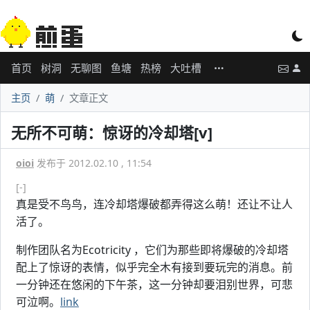
首页
树洞
无聊图
鱼塘
热榜
大吐槽
主页
萌
文章正文
无所不可萌：惊讶的冷却塔[v]
oioi
发布于 2012.02.10 , 11:54
[-]
真是受不鸟鸟，连冷却塔爆破都弄得这么萌！还让不让人
活了。
制作团队名为Ecotricity ，它们为那些即将爆破的冷却塔
配上了惊讶的表情，似乎完全木有接到要玩完的消息。前
一分钟还在悠闲的下午茶，这一分钟却要泪别世界，可悲
可泣啊。
link