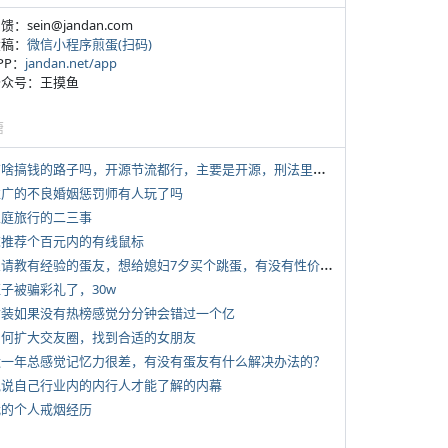
反馈：sein@jandan.com
投稿：
微信小程序煎蛋(扫码)
APP：
jandan.net/app
 公众号：王摸鱼
塘
*
有啥搞钱的路子吗，开源节流都行，主要是开源，刑法里的咱不做
 推广的不良婚姻惩罚师有人玩了吗
 家庭旅行的二三事
 求推荐个百元内的有线鼠标
*
想请教有经验的蛋友，想给媳妇7夕买个跳蛋，有没有性价比高的推荐
侄子被骗彩礼了，30w
 女装如果没有热榜感觉分分钟会错过一个亿
 如何扩大交友圈，找到合适的女朋友
 近一年总感觉记忆力很差，有没有蛋友有什么解决办法的？
 说说自己行业内的内行人才能了解的内幕
 我的个人戒烟经历