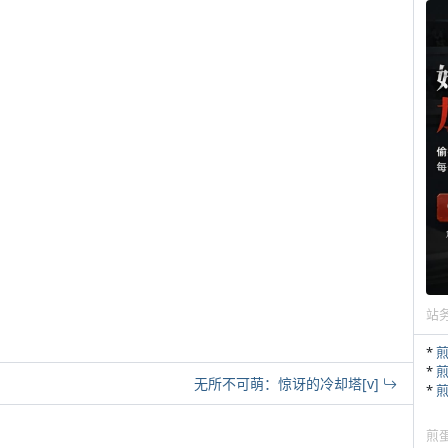
站
*
*
无所不可萌：惊讶的冷却塔[v]
*
煎