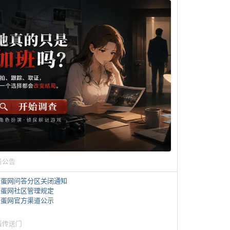
务公告
煎蛋网问答分区关闭通知
煎蛋网社区管理规定
煎蛋网官方渠道公示
蛋传送门