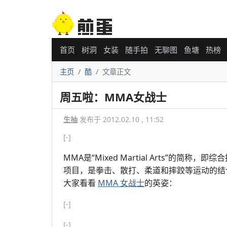
首页
树洞
女装
随手拍
无聊图
鱼塘
热榜
主页
酷
文章正文
周五啦：MMA女战士
生抽
发布于 2012.02.10 , 11:52
[-]
MMA是“Mixed Martial Arts”的
项目，是拳击、散打、柔道和摔跤等运动的结
大家看看
MMA 女战士
的英姿：
[-]
[-]