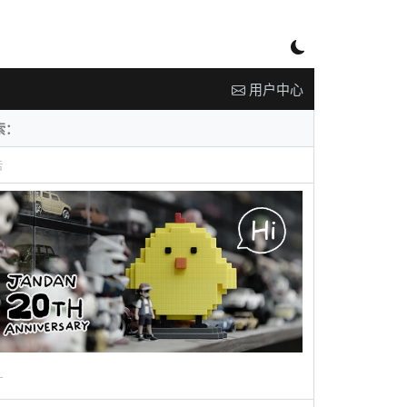
用户中心
告
广