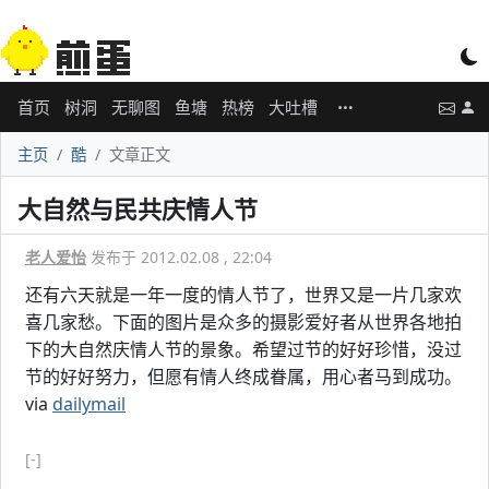
首页
树洞
无聊图
鱼塘
热榜
大吐槽
主页
酷
文章正文
大自然与民共庆情人节
老人爱怡
发布于 2012.02.08 , 22:04
还有六天就是一年一度的情人节了，世界又是一片几家欢
喜几家愁。下面的图片是众多的摄影爱好者从世界各地拍
下的大自然庆情人节的景象。希望过节的好好珍惜，没过
节的好好努力，但愿有情人终成眷属，用心者马到成功。
via
dailymail
[-]