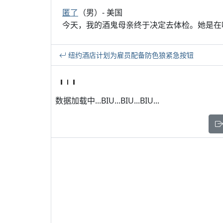
匿了
（男）- 美国
今天，我的酒鬼母亲终于决定去体检。她是在
纽约酒店计划为雇员配备防色狼紧急按钮
数据加载中...BIU...BIU...BIU...