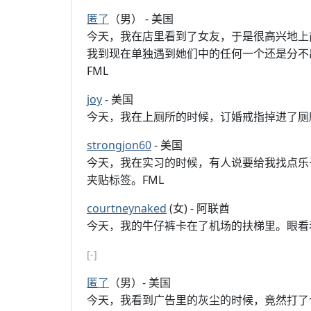
匿了
（男） - 美国
今天，我在店里看到了女友，于是很高兴地上
我到现在单独遇到她们中的任何一个还是分不
FML
joy
- 美国
今天，我在上厕所的时候，订婚戒指掉进了厕
strongjon60
- 美国
今天，我在实习的时候，有人说要给我找点乐子
夹贴标签。FML
courtneynaked
(女) - 阿联酋
今天，我的牛仔裤卡在了机场的扶梯里。眼看
[-]
匿了
（男）- 美国
今天，我看到广告里的灰尘的时候，竟然打了个