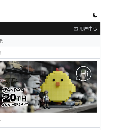
用户中心
告
广