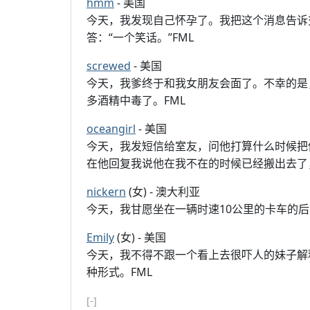
hmm
- 美国
今天，我发现自己怀孕了。我把这个消息告诉
答：“一个笑话。”FML
screwed
- 美国
今天，我爹终于和我女朋友会面了。不幸的是
多酒精中毒了。FML
oceangirl
- 美国
今天，我发短信给室友，问他打算什么时候把
在他回复我说他在我不在的时候已经搬出去了
nickern
(女) - 澳大利亚
今天，我甘愿坐在一辆时速10公里的卡车的
Emily
(女) - 美国
今天，我不得不跟一个看上去很吓人的妹子解
种形式。FML
[-]