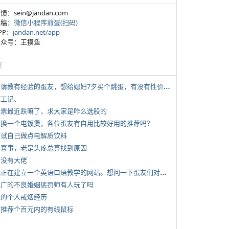
反馈：sein@jandan.com
投稿：
微信小程序煎蛋(扫码)
APP：
jandan.net/app
 公众号：王摸鱼
塘
*
想请教有经验的蛋友，想给媳妇7夕买个跳蛋，有没有性价比高的推荐
打工记、
 股票最近跌嘛了，求大家是咋么选股的
 想换一个电饭煲，各位蛋友有自用比较好用的推荐吗？
 尝试自己做点电解质饮料
 大喜事，老是头疼总算找到原因
有没有大佬
*
我正在建立一个英语口语教学的网站。想问一下蛋友们对这类教学机构或网站的痛点。
 推广的不良婚姻惩罚师有人玩了吗
 我的个人戒烟经历
 求推荐个百元内的有线鼠标