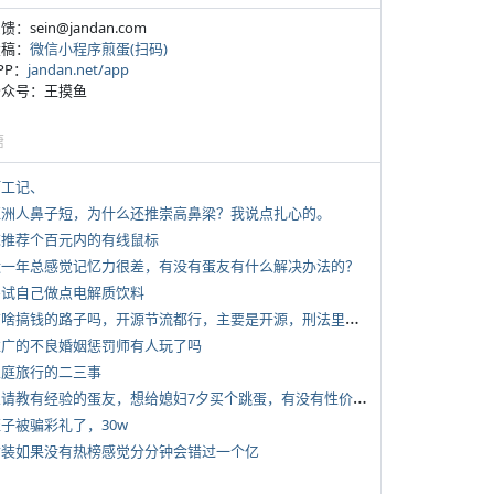
反馈：sein@jandan.com
投稿：
微信小程序煎蛋(扫码)
APP：
jandan.net/app
 公众号：王摸鱼
塘
打工记、
 亚洲人鼻子短，为什么还推崇高鼻梁？我说点扎心的。
 求推荐个百元内的有线鼠标
 近一年总感觉记忆力很差，有没有蛋友有什么解决办法的？
 尝试自己做点电解质饮料
*
有啥搞钱的路子吗，开源节流都行，主要是开源，刑法里的咱不做
 推广的不良婚姻惩罚师有人玩了吗
 家庭旅行的二三事
*
想请教有经验的蛋友，想给媳妇7夕买个跳蛋，有没有性价比高的推荐
侄子被骗彩礼了，30w
 女装如果没有热榜感觉分分钟会错过一个亿