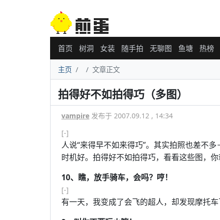
首页
树洞
女装
随手拍
无聊图
鱼塘
热榜
主页
文章正文
拍得好不如拍得巧（多图）
vampire
发布于 2007.09.12 , 14:34
[-]
人说“来得早不如来得巧”。其实拍照也差不
时机好。拍得好不如拍得巧，看看这些图，你
10、瞧，放手骑车，会吗？哼！
[-]
有一天，我变成了会飞的超人，却发现摩托车