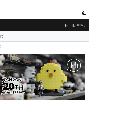
用户中心
告
广