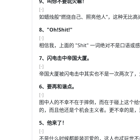
9、叫你不要玩火嘛！
[-]
如蜡烛般“燃烧自己、照亮他人”，这种无比
8、"Oh!Shit!"
[-]
相信我，上面的 "Shit" 一词绝对不是口语或感叹
7、闪电击中帝国大厦。
# Copyright for
Jand
[-]
帝国大厦被闪电击中其实也不是一次两次了，
6、要再和谐点。
[-]
图中人的不幸不在于摔倒，而在于碰上这个给
的，而且他还是个机会主义者。更不幸的是，
5、他来了！
[-]
不是什么时候都能装可爱的，这人也忒玩世不