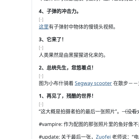
4、子弹的冲击力。
[-]
这里
有子弹射中物体的慢镜头视频。
3、它来了！
[-]
人类果然是由黑猩猩进化来的。
2、总统先生，您悠着点！
[-]
图为小布什骑着
Segway scooter
在散步－－
1、再见了，残酷的世界！
[-]
“这大概是拍摄者拍的最后一张照片”。
（没看
#vampire: 作为配图的那张照片里的鱼好
#update: 关于最后一张，
Zuofei
老师说：“电