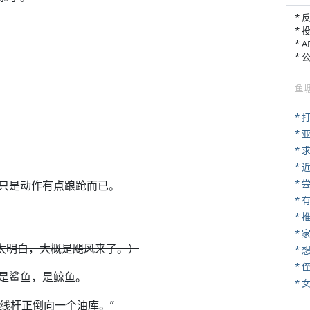
* 
* 
* 
*
鱼
* 
*
*
*
*
只是动作有点踉跄而已。
*
*
太明白，大概是飓风来了。）
* 
像不是鲨鱼，是鲸鱼。
*
线杆正倒向一个油库。”