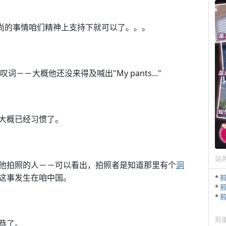
高尚的事情咱们精神上支持下就可以了。。。
词－－大概他还没来得及喊出"My pants..."
an.net
(http://jandan.net/)
大概已经习惯了。
站
他拍照的人－－可以看出，拍照者是知道那里有个
洞
这事发生在咱中国。
*
*
*
煎
恭了。