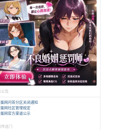
务公告
煎蛋网问答分区关闭通知
煎蛋网社区管理规定
煎蛋网官方渠道公示
蛋传送门