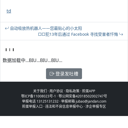
td
自动吸放热机器人——您最贴心的小太阳
□□犯13年后通过 Facebook 寻找受害者忏悔
数据加载中...BIU...BIU...BIU...
登录发吐槽
关于我们
·
用户协议
·
隐私政策
·
煎蛋APP
鄂ICP备11008023号-1
·
鄂公网安备42018502002747号
举报电话 13125131232 · 举报邮箱 jubao@jandan.com
煎蛋举报入口
·
违法和不良信息举报中心
·
涉企举报专区