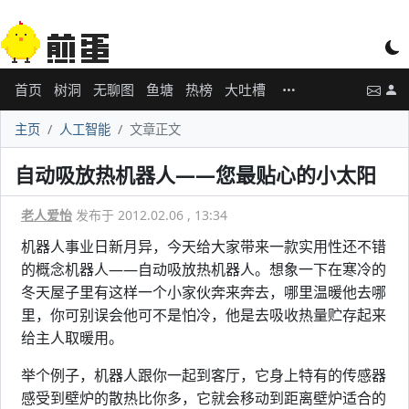
首页
树洞
无聊图
鱼塘
热榜
大吐槽
主页
人工智能
文章正文
自动吸放热机器人——您最贴心的小太阳
老人爱怡
发布于 2012.02.06 , 13:34
机器人事业日新月异，今天给大家带来一款实用性还不错
的概念机器人——自动吸放热机器人。想象一下在寒冷的
冬天屋子里有这样一个小家伙奔来奔去，哪里温暖他去哪
里，你可别误会他可不是怕冷，他是去吸收热量贮存起来
给主人取暖用。
举个例子，机器人跟你一起到客厅，它身上特有的传感器
感受到壁炉的散热比你多，它就会移动到距离壁炉适合的