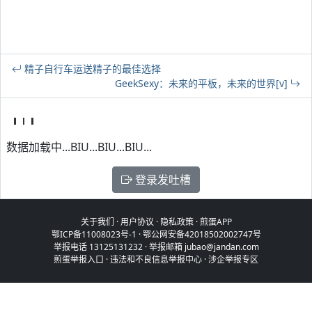
精子自行车运送精子的最佳选择
GeekSexy：未来的平板，未来的世界[v]
数据加载中...BIU...BIU...BIU...
登录发吐槽
关于我们
·
用户协议
·
隐私政策
·
煎蛋APP
鄂ICP备11008023号-1
·
鄂公网安备42018502002747号
举报电话 13125131232 · 举报邮箱 jubao@jandan.com
煎蛋举报入口
·
违法和不良信息举报中心
·
涉企举报专区