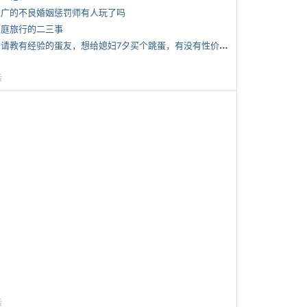
 推广的不良婚姻惩罚师有人玩了吗
 家庭旅行的二三事
*
想请教有经验的蛋友，想给媳妇7夕买个跳蛋，有没有性价比高的推荐
告
告