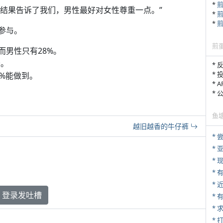
*
说“这个结果告诉了我们，男性最好对女性尊重一点。”
*
*
场参与。
煎
而男性只有28%。
秒。
* 
* 
5%能做到。
* 
*
鱼
越旧越香的牛仔裤
*
*
* 
*
登录发吐槽
*
*
* 