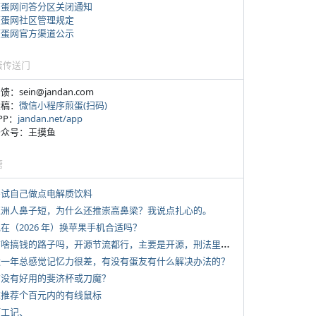
煎蛋网问答分区关闭通知
煎蛋网社区管理规定
煎蛋网官方渠道公示
蛋传送门
反馈：sein@jandan.com
投稿：
微信小程序煎蛋(扫码)
APP：
jandan.net/app
 公众号：王摸鱼
塘
 尝试自己做点电解质饮料
 亚洲人鼻子短，为什么还推崇高鼻梁？我说点扎心的。
现在（2026 年）换苹果手机合适吗？
*
有啥搞钱的路子吗，开源节流都行，主要是开源，刑法里的咱不做
 近一年总感觉记忆力很差，有没有蛋友有什么解决办法的？
 有没有好用的斐济杯或刀魔？
 求推荐个百元内的有线鼠标
打工记、