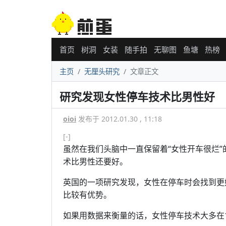
首页
树洞
女装
随手拍
无聊图
鱼塘
热榜
主页
无厘头研究
文章正文
研究发现女性停车技术比男性好
oioi
发布于 2012.01.30 , 11:18
[-]
虽然在我们头脑中一直保留着“女性开车很烂
术比男性还要好。
英国的一项研究发现，女性在停车时会找到更
比较有优势。
如果用数据来衡量的话，女性停车技术大多在13