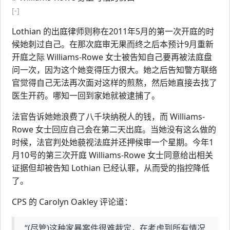
[-]
Lothian 的出庭律师则称在2011年5月的第一次开庭的时
候她刺过自己。在那次庭审无果而终之后本预计9月重新
开庭之际 Williams-Rowe 女士被告知自己要再被法庭盘
问一次，因为这个她变得压力很大。她之后告知警方联络
官觉得自己无法再次面对这样的煎熬，然后她直接去找了
医生开药。哪知一回到家她就被逮捕了。
法官告诉她她浪费了八千块纳税人的钱，而 Williams-
Rowe 女士回应自己会在第二天出庭。当她没有这么做的
时候，法官判处她藐视法庭并还押候审一个星期。今年1
月10号的第三次开庭 Williams-Rowe 女士同意给出相关
证据但却被告知 Lothian 已经认罪，从而受的指控降低
了。
CPS 的 Carolyn Oakley 评论道：
“(尽管)这种家暴案件很难裁定，在考虑到所有情况