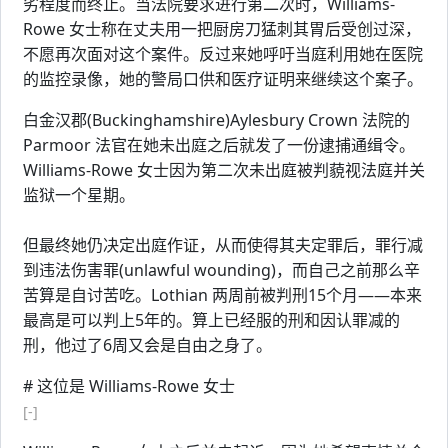
劣程度而终止。当法院要求进行第二次时，Williams-
Rowe 女士称在丈夫用一把厨房刀猛刺其胃后受创过深，
不愿再次面对这个案件。反过来她呼吁当庭利用她在医院
的监控录像，她的警局口供和医疗证明来继续这个案子。
白金汉郡(Buckinghamshire)Aylesbury Crown 法院的
Parmoor 法官在她未出庭之后就发了一份逮捕通缉令。
Williams-Rowe 女士因为第二次未出庭被判藐视法庭并关
监狱一个星期。
但最终她仍决定出庭作证，从而使得其夫定罪后，罪行减
到违法伤害罪(unlawful wounding)，而自己之前那么辛
苦算是自讨苦吃。Lothian 两周前被判刑15个月——本来
最高是可以判上5年的。算上已经服的刑和因认罪减的
刑，他过了6周又会是自由之身了。
# 这位是 Williams-Rowe 女士
[-]