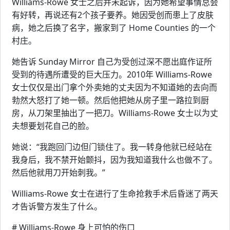
Williams-Rowe 女士之后并未起诉，因为她希望事情总会
有好转，再说还有2个孩子要养。她因受创而患上了皮肤
病，她之后换了名字，搬家到了 Home Counties 的一个
村庄。
她告诉 Sunday Mirror 自己为受创过深不愿出庭作证所
受到的待遇所遭受的巨大压力。2010年 Williams-Rowe
女士仅仅是出门拿个外卖她的丈夫因为不知道她的去向而
勃然大怒打了她一顿。然后他把她从房子里一路拉到厨
房，从刀架里抽出了一把刀。Williams-Rowe 女士以为丈
夫想要划花自己的脸。
她说：“我跑回门边但门锁住了。我一转身他就已经站在
我身后，我不禁开始颤抖，因为我知道我什么也做不了。
然后他就用刀开始刺我。”
Williams-Rowe 女士在进行了生命抢救手术后昏迷了两天
才告诉警方发生了什么。
# Williams-Rowe 身上可怕的伤口