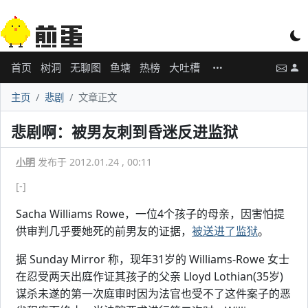
首页
树洞
无聊图
鱼塘
热榜
大吐槽
主页
悲剧
文章正文
悲剧啊：被男友刺到昏迷反进监狱
小明
发布于 2012.01.24 , 00:11
[-]
Sacha Williams Rowe，一位4个孩子的母亲，因害怕提
供审判几乎要她死的前男友的证据，
被送进了监狱
。
据 Sunday Mirror 称，现年31岁的 Williams-Rowe 女士
在忍受两天出庭作证其孩子的父亲 Lloyd Lothian(35岁)
谋杀未遂的第一次庭审时因为法官也受不了这件案子的恶