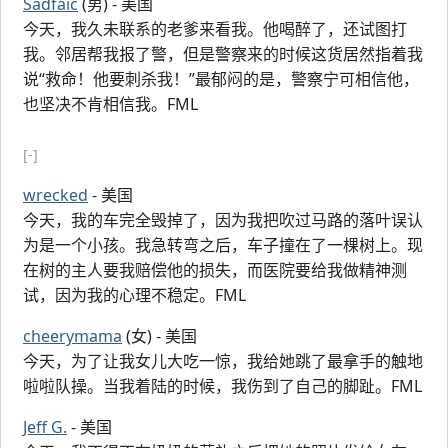
Sadfaic
(男) - 美国
今天，我久未联系的老爹来看我。他喝醉了，还试图打
我。邻居帮我报了警，但是警察来的时候这货居然指着我
说“救命！他要刺杀我！”最郁闷的是，警察宁可相信他，
也坚决不肯相信我。FML
[-]
wrecked
- 美国
今天，我的车完全毁掉了，因为我把吹过马路的落叶误认
为是一个小孩。我急转弯之后，车子撞在了一棵树上。现
在树的主人要我赔偿他的损失，而医院要给我做精神测
试，因为我的心理不稳定。FML
cheerymama
(女) - 美国
今天，为了让我女儿大吃一惊，我给她跳了最拿手的触地
啦啦队操。当我着陆的时候，我伤到了自己的脚趾。FML
Jeff G.
- 美国