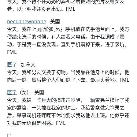
今天，我不得不在奶奶的葬礼之后把她的照片发给女友
看，以证明我并没有出轨。FML
needanewphone
- 美国
今天，我在上厕所的时候把手机放在洗手池台面上。我方
便结束洗手的时候，有人给我来电话。由于我调成了震
动，于是我一直没发现，直到手机震掉下来，进了茅坑。
FML
匿了
- 加拿大
今天，我和男友交换了初吻。当我靠在他身上的时候，他
向后一倒，然后整个人仰面倒了下去，最后头着地。FML
匿了
（女）- 美国
今天，我被一阵巨大的撞击声吵醒，一辆雪弗兰撞坏了我
家的篱笆，一头撞在我家的树上。我给警察做完笔录之
后，肇事司机还喋喋不休地要求我送他去上班。他似乎还
对我的无语很是困惑。FML
[-]