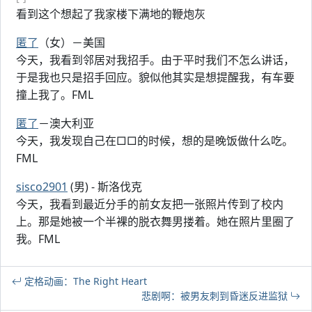
看到这个想起了我家楼下满地的鞭炮灰
匿了
（女）－美国
今天，我看到邻居对我招手。由于平时我们不怎么讲话，
于是我也只是招手回应。貌似他其实是想提醒我，有车要
撞上我了。FML
匿了
－澳大利亚
今天，我发现自己在□□的时候，想的是晚饭做什么吃。
FML
sisco2901
(男) - 斯洛伐克
今天，我看到最近分手的前女友把一张照片传到了校内
上。那是她被一个半裸的脱衣舞男搂着。她在照片里圈了
我。FML
定格动画：The Right Heart
悲剧啊：被男友刺到昏迷反进监狱