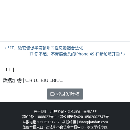
IT：微软督促华盛顿州同性恋婚姻合法化
IT 伤不起：不带摄像头的iPhone 4S 在新加坡开卖
数据加载中...BIU...BIU...BIU...
登录发吐槽
关于我们
·
用户协议
·
隐私政策
·
煎蛋APP
鄂ICP备11008023号-1
·
鄂公网安备42018502002747号
举报电话 13125131232 · 举报邮箱 jubao@jandan.com
煎蛋举报入口
·
违法和不良信息举报中心
·
涉企举报专区