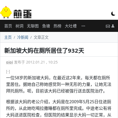
首页
树洞
无聊图
鱼塘
热榜
大吐槽
主页
冷新闻
文章正文
新加坡大妈在厕所居住了932天
oioi
发布于 2012.01.21 , 10:25
[-]
一位58岁的新加坡大妈，在最近这2年来，每天都在厕所
里居住。据她自己称她感觉到一种无形的力量，让她无法
拜托厕所。呃，目前该大妈已经被强行送去医院治疗。
根据该大妈的老公介绍，大妈是在2009年5月25日住进厕
所的，从此她吃喝拉撒睡都在厕所里完成。中途老公有将
大妈送进医院检查，但医院的结果显示大妈一切正常，从