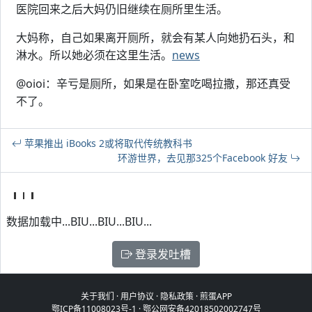
医院回来之后大妈仍旧继续在厕所里生活。
大妈称，自己如果离开厕所，就会有某人向她扔石头，和
淋水。所以她必须在这里生活。
news
@oioi：辛亏是厕所，如果是在卧室吃喝拉撒，那还真受
不了。
苹果推出 iBooks 2或将取代传统教科书
环游世界，去见那325个Facebook 好友
数据加载中...BIU...BIU...BIU...
登录发吐槽
关于我们
·
用户协议
·
隐私政策
·
煎蛋APP
鄂ICP备11008023号-1
·
鄂公网安备42018502002747号