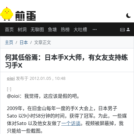
首页
树洞
无聊图
鱼塘
热榜
大吐槽
主页
日本
文章正文
何其低俗焉：日本手X大师，有女友支持练
习手X
oioi
发布于 2012.01.05 , 10:48
[-]
@oioi：我觉得，这应该是假的吧。
2009年，在旧金山每年一度的手X 大会上，日本男子
Sato 以9小时58分钟的时间，获得了冠军。为此，一些媒
体对Sato 以及他女友做了
一个访谈
。视频被屏蔽掉，我
只能给一些截图。