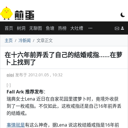
首页
树洞
无聊图
鱼塘
热榜
大吐槽
主页
冷新闻
文章正文
在十六年前弄丢了自己的结婚戒指……在萝
卜上找到了
oioi
发布于 2012.01.05 , 10:32
[-]
Fall Ark 推荐发布
：
瑞典女士Lena 近日在自家花园里拔萝卜时，竟境外收获
到了一枚戒指。不仅如此，这枚戒指还是自己16年前弄丢
的结婚戒。
事情就是
有这么神奇，据Lena 说这枚结婚戒指是16年前