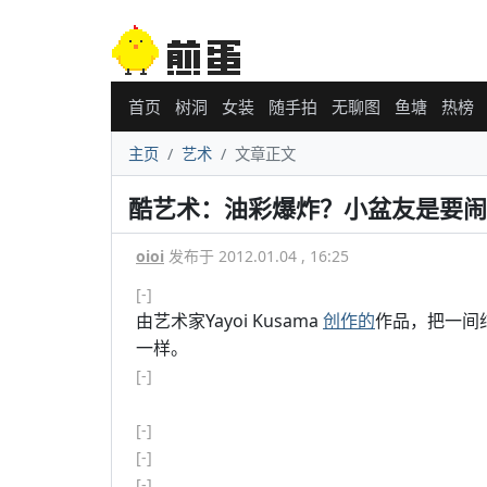
首页
树洞
女装
随手拍
无聊图
鱼塘
热榜
主页
艺术
文章正文
酷艺术：油彩爆炸？小盆友是要闹
oioi
发布于 2012.01.04 , 16:25
[-]
由艺术家Yayoi Kusama
创作的
作品，把一间
一样。
[-]
[-]
[-]
[-]