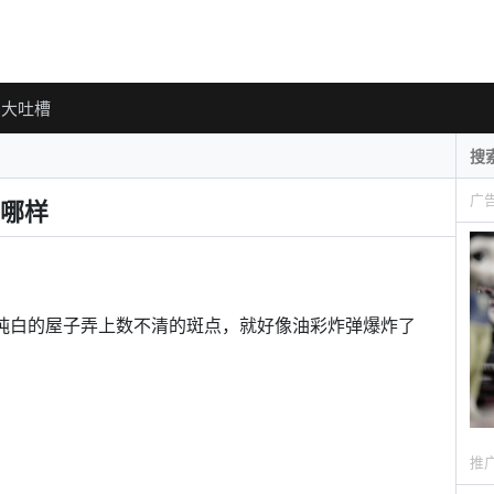
大吐槽
广
哪样
纯白的屋子弄上数不清的斑点，就好像油彩炸弹爆炸了
推