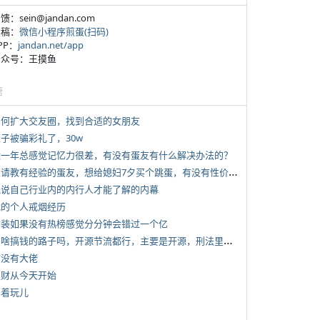
反馈：sein@jandan.com
投稿：
微信小程序煎蛋(扫码)
APP：
jandan.net/app
 公众号：王摸鱼
塘
 如何扩大交友圈，找到合适的女朋友
侄子被骗彩礼了，30w
 近一年总感觉记忆力很差，有没有蛋友有什么解决办法的？
*
想请教有经验的蛋友，想给媳妇7夕买个跳蛋，有没有性价比高的推荐
 说说自己行业内的内行人才能了解的内幕
 我的个人戒烟经历
 女装如果没有热榜感觉分分钟会错过一个亿
*
有啥搞钱的路子吗，开源节流都行，主要是开源，刑法里的咱不做
有没有大佬
 发财从今天开始
写着玩儿