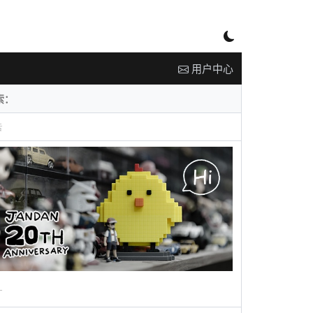
用户中心
告
广