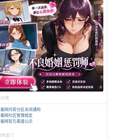
务公告
煎蛋网问答分区关闭通知
煎蛋网社区管理规定
煎蛋网官方渠道公示
蛋传送门