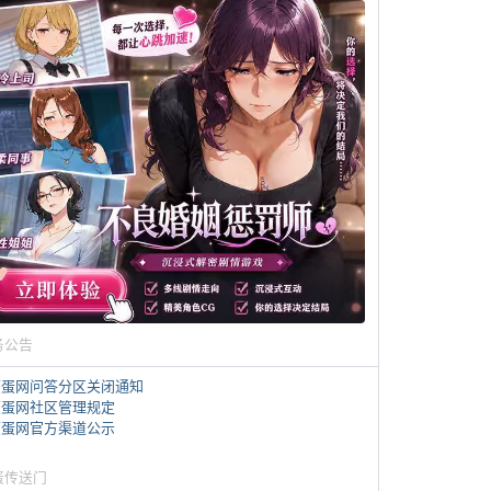
务公告
煎蛋网问答分区关闭通知
煎蛋网社区管理规定
煎蛋网官方渠道公示
蛋传送门