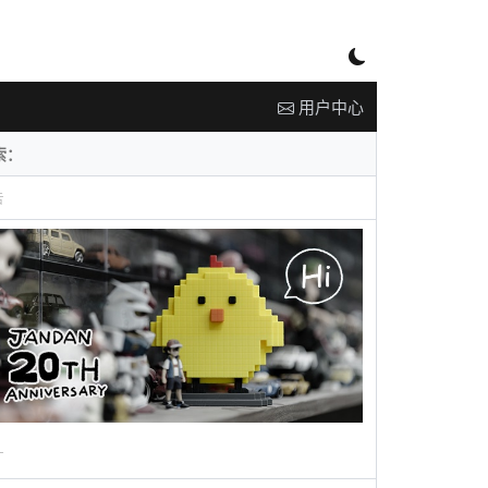
用户中心
告
广