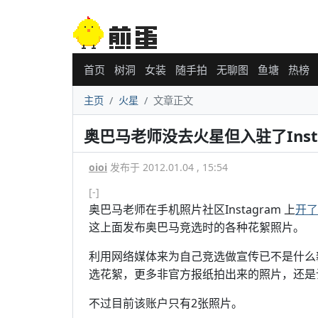
首页
树洞
女装
随手拍
无聊图
鱼塘
热榜
主页
火星
文章正文
奥巴马老师没去火星但入驻了Insta
oioi
发布于 2012.01.04 , 15:54
[-]
奥巴马老师在手机照片社区Instagram 上
开了
这上面发布奥巴马竞选时的各种花絮照片。
利用网络媒体来为自己竞选做宣传已不是什么
选花絮，更多非官方报纸拍出来的照片，还是
不过目前该账户只有2张照片。