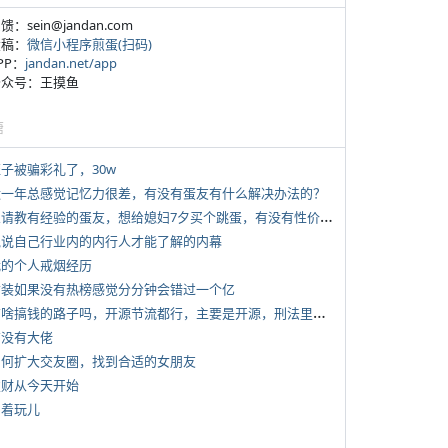
反馈：sein@jandan.com
投稿：
微信小程序煎蛋(扫码)
APP：
jandan.net/app
 公众号：王摸鱼
塘
侄子被骗彩礼了，30w
 近一年总感觉记忆力很差，有没有蛋友有什么解决办法的？
*
想请教有经验的蛋友，想给媳妇7夕买个跳蛋，有没有性价比高的推荐
 说说自己行业内的内行人才能了解的内幕
 我的个人戒烟经历
 女装如果没有热榜感觉分分钟会错过一个亿
*
有啥搞钱的路子吗，开源节流都行，主要是开源，刑法里的咱不做
有没有大佬
 如何扩大交友圈，找到合适的女朋友
 发财从今天开始
写着玩儿