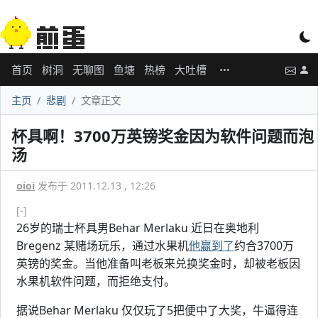
首页
树洞
无聊图
鱼塘
热榜
大吐槽
主页
悲剧
文章正文
杯具啊！3700万英镑奖金因为软件问题而泡
汤
oioi
发布于 2011.12.13 , 12:26
[-]
26岁的瑞士杯具男Behar Merlaku 近日在奥地利
Bregenz 某赌场玩乐，通过水果机
他赢到了
约合3700万
英镑的奖金。当他准备叫老板来兑换奖金时，却被老板因
水果机软件问题，而拒绝支付。
据说Behar Merlaku 仅仅玩了5把便中了大奖，牛逼得连