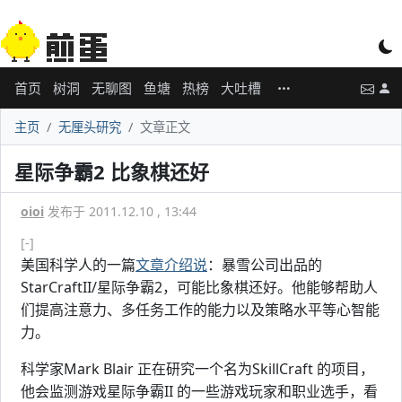
首页
树洞
无聊图
鱼塘
热榜
大吐槽
主页
无厘头研究
文章正文
星际争霸2 比象棋还好
oioi
发布于 2011.12.10 , 13:44
[-]
美国科学人的一篇
文章介绍说
：暴雪公司出品的
StarCraftII/星际争霸2，可能比象棋还好。他能够帮助人
们提高注意力、多任务工作的能力以及策略水平等心智能
力。
科学家Mark Blair 正在研究一个名为SkillCraft 的项目，
他会监测游戏星际争霸II 的一些游戏玩家和职业选手，看