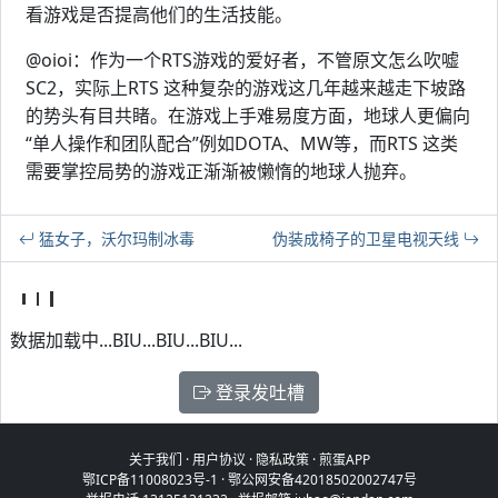
看游戏是否提高他们的生活技能。
@oioi：作为一个RTS游戏的爱好者，不管原文怎么吹嘘
SC2，实际上RTS 这种复杂的游戏这几年越来越走下坡路
的势头有目共睹。在游戏上手难易度方面，地球人更偏向
“单人操作和团队配合”例如DOTA、MW等，而RTS 这类
需要掌控局势的游戏正渐渐被懒惰的地球人抛弃。
猛女子，沃尔玛制冰毒
伪装成椅子的卫星电视天线
数据加载中...BIU...BIU...BIU...
登录发吐槽
关于我们
·
用户协议
·
隐私政策
·
煎蛋APP
鄂ICP备11008023号-1
·
鄂公网安备42018502002747号