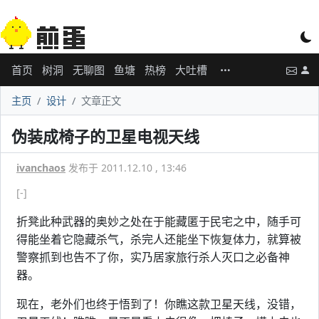
首页
树洞
无聊图
鱼塘
热榜
大吐槽
主页
设计
文章正文
伪装成椅子的卫星电视天线
ivanchaos
发布于 2011.12.10 , 13:46
[-]
折凳此种武器的奥妙之处在于能藏匿于民宅之中，随手可
得能坐着它隐藏杀气，杀完人还能坐下恢复体力，就算被
警察抓到也告不了你，实乃居家旅行杀人灭口之必备神
器。
现在，老外们也终于悟到了！你瞧这款卫星天线，没错，