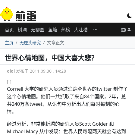
首页
树洞
无聊图
鱼塘
热榜
大吐槽
主页
无厘头研究
文章正文
世界心情地图，中国大喜大悲？
oioi
发布于 2011.09.30 , 14:28
[-]
Cornell 大学的研究人员通过追踪全世界的twitter 制作了
这个心情地图。他们一共抓取了来自84个国家，2年，总
共240万条tweet，从语句中分析出人们每时每刻的心
情。
经过分析，非常能折腾的研究人员Scott Golder 和
Michael Macy 从中发现：世界人民每隔两天就会有达到