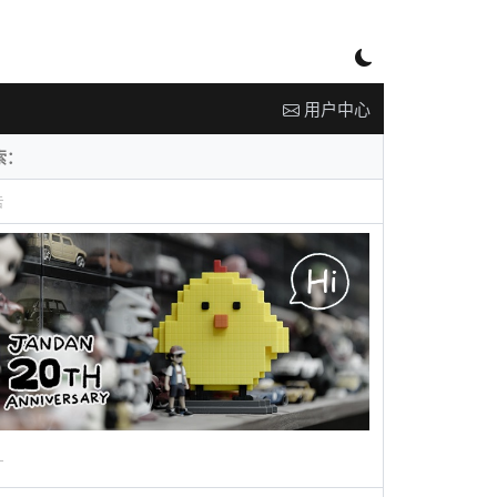
用户中心
告
广