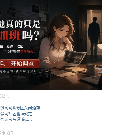
务公告
煎蛋网问答分区关闭通知
煎蛋网社区管理规定
煎蛋网官方渠道公示
蛋传送门