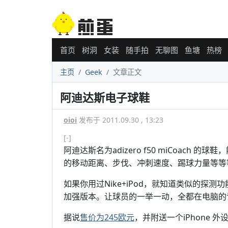
首页
树洞
女装
随手拍
无聊图
鱼塘
热榜
主页
Geek
文章正文
阿迪达斯电子球鞋
oioi
发布于 2011.09.30 , 13:23
[-]
阿迪达斯名为adizero f50 miCoach
的移动距离、步伐、冲刺速度、踢球力量等等
如果你用过Nike+iPod，就知道类似的探测功能，而ad
加强版本。让球员的一举一动，全都在电脑的
据说
售价为245欧元
，并附送一个iPhone 