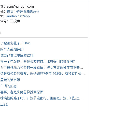
反馈：sein@jandan.com
投稿：
微信小程序煎蛋(扫码)
APP：
jandan.net/app
 公众号：王摸鱼
塘
侄子被骗彩礼了，30w
 我的个人戒烟经历
 尝试自己做点电解质饮料
 想换一个电饭煲，各位蛋友有自用比较好用的推荐吗？
*
投入了很多精力经营的一段感情，被女方评价说在向下兼容我，感觉有点破防
*
想请教有经验的蛋友，想给媳妇7夕买个跳蛋，有没有性价比高的推荐
 千里光的流水账
女主播的热恋
 大喜事，老是头疼总算找到原因
*
有啥搞钱的路子吗，开源节流都行，主要是开源，刑法里的咱不做
打工记、