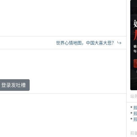
世界心情地图，中国大喜大悲？
登录发吐槽
站
*
*
*
煎