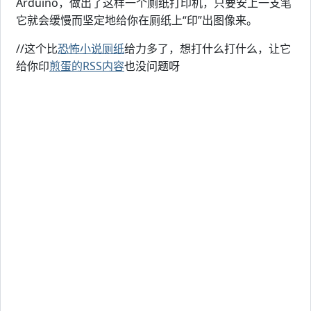
Arduino，做出了这样一个厕纸打印机，只要安上一支笔
它就会缓慢而坚定地给你在厕纸上“印”出图像来。
//这个比
恐怖小说厕纸
给力多了，想打什么打什么，让它
给你印
煎蛋的RSS内容
也没问题呀