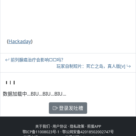
(
Hackaday
)
前列腺癌治疗会影响□□吗？
玩家自制短片：死亡之岛，真人版[v]
数据加载中...BIU...BIU...BIU...
登录发吐槽
关于我们
·
用户协议
·
隐私政策
·
煎蛋APP
鄂ICP备11008023号-1
·
鄂公网安备42018502002747号