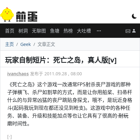
首页
树洞
无聊图
鱼塘
热榜
大吐槽
主页
Geek
文章正文
玩家自制短片：死亡之岛，真人版[v]
ivanchaos
发布于 2011.09.28 , 08:00
《死亡之岛》这个游戏一改通常FPS射杀丧尸游戏的那种
子弹横飞、杀尸如割草的方式，而是让你用船桨、扫帚杆
什么的与异常凶猛的丧尸跳贴身探戈，哦不，是玩近身格
斗(起码我玩到现在都还没见到枪支)。这游戏中的各种任
务、装备、升级和技能加点等也让它具有了很高的
耐玩
磨时间性。
[-]