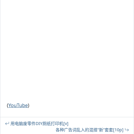
(
YouTube
)
用电脑废零件DIY厕纸打印机[v]
各种广告词乱入的混搭“新”套套[10p]