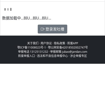
数据加载中...BIU...BIU...BIU...
登录发吐槽
关于我们
·
用户协议
·
隐私政策
·
煎蛋APP
鄂ICP备11008023号-1
·
鄂公网安备42018502002747号
举报电话 13125131232 · 举报邮箱 jubao@jandan.com
煎蛋举报入口
·
违法和不良信息举报中心
·
涉企举报专区