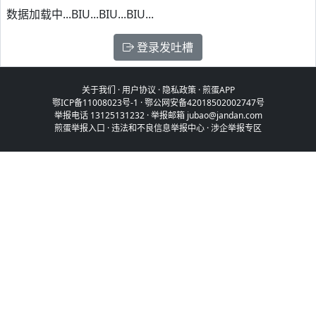
数据加载中...BIU...BIU...BIU...
登录发吐槽
关于我们
·
用户协议
·
隐私政策
·
煎蛋APP
鄂ICP备11008023号-1
·
鄂公网安备42018502002747号
举报电话 13125131232 · 举报邮箱 jubao@jandan.com
煎蛋举报入口
·
违法和不良信息举报中心
·
涉企举报专区