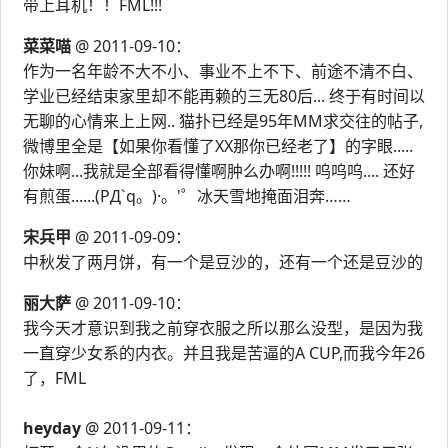
带上耳机！！FML!!!
菜菜喵
@ 2011-09-10：
作为一名年龄不大不小、事业不上不下、前途不清不白、
学业已经结束家里却不能再赖的三无80后... 终于有时间以
无聊的心情来上上网.. 猫扑已经是95年MM求交往的帖子,
微博里全是【如果你看懂了XX那你已经老了】的字眼.....
你妹啊...我就是全部看得懂啊肿么办啊!!!!! 呜呜呜.... 还好
有煎蛋......(PД`q。)·。'゜冰天雪地掩面泪奔……
宋兵甲
@ 2011-09-09：
中秋发了两月饼，有一个是豆沙的，还有一个还是豆沙的
丽大萨
@ 2011-09-10：
我今天才意识到我之前穿衣服之所以那么没型，是因为我
一直穿少女系的内衣。并且我是苦逼的A CUP,而我今年26
了，FML
heyday
@ 2011-09-11：