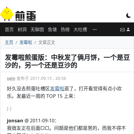
首页
树洞
无聊图
鱼塘
热榜
大吐槽
主页
发霉啦
文章正文
发霉啦煎蛋版：中秋发了俩月饼，一个是豆
沙的，另一个还是豆沙的
sein
发布于 2011.09.15 , 20:56
好久没去煎蛋吐槽区
发霉啦
逛了，打开看觉得有点小欢
乐。发最近一周的 TOP 15 上来：
[-]
jonsan
@ 2011-09-10：
我宿友正在后面□□。问题是他们都是男的，而我不得不