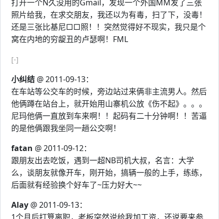
打开一个N久没用的Gmail，发现一个外国MM发了三张
照片给我，在求交朋友，我还以为有毒，扫了下，没毒！
还是三张比基尼□□照！！突然觉得好不现实，我只是个
窝在内地的穷龊丑的卢瑟啊！FML
[-]
小纠结
@ 2011-09-13：
在车站等公交车的时候，旁边站过来俩非主流男人。然后
他俩蹲在站台上，就开始用山寨机公放《伤不起》。。。
尼玛他俩一直放到车来啊！！起码有二十分钟啊！！苦逼
的是他俩跟我坐同一趟公交啊！
fatan
@ 2011-09-12：
跟朋友出去吃饭，遇到一超NB司机大叔，名言：大学
么，谈朋友就像开车，刚开始，搞辆一般的上手，练练，
后面就有经验换个好车了~压力好大~~
Alay
@ 2011-09-13：
1个月后打算离职，老板突然说给我加工资，还说要来参