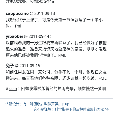
开放观光客，可他死活不信
cappuccino
@ 2011-09-13：
我想说终于上课了，可是今天第一节课就睡了一个半小
时。 fml
yibaobei
@ 2011-09-14：
以前暗恋我的一男生跟我重新联系了，我已经做好了被他
追求的准备，准备来场惊天地泣鬼神的恋爱，刚刚才发现
原来他已经被我同学泡掉了。FML
兔子
@ 2011-09-15：
和前任男友在同一家公司，分手不到一个月，他现任女友
搬进来。每天看他们各种亲昵，还邀请我一起吃饭，FML
#
sein
：回想发霉啦版曾经的热闹光景，顿觉恍然一梦啊
酷设计：有一种蛋糕，叫做芦笋。[10p]
这不是狂想：科学指导下的三种时空旅行方法