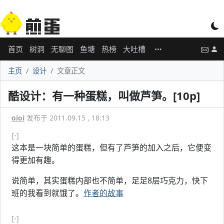
首页
树洞
无聊图
鱼塘
热榜
大吐槽
主页
设计
文章正文
酷设计：有一种蛋糕，叫做芦笋。[10p]
oioi
发布于 2011.09.15 , 18:13
[-]
这本是一块简单的蛋糕，但有了芦笋的加入之后，它便变
得更加有趣。
说简单，其实蛋糕内部也不简单，足足8层巧克力，快下
班的我看到就饿了。
作者的故事
[-]