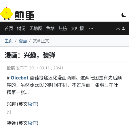
首页
树洞
无聊图
鱼塘
热榜
大吐槽
主页
漫画
文章正文
漫画：兴趣，装弹
投稿
发布于 2011.09.11 , 23:41
#
Oicebot
童鞋投递汉化漫画两则。这两张图是有先后顺
序的，虽然xkcd发的时间不同，不过后面一张明显在吐
糟第一张…
兴趣 (英文
原作
)
[-]
装弹 (英文
原作
)