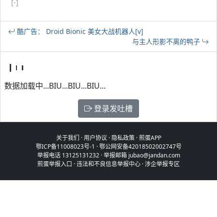
[-]
酷广告： Droid Bionic 美女大战机器人[v]
与主人形影不离的鸭子
数据加载中...BIU...BIU...BIU...
登录发吐槽
关于我们
·
用户协议
·
隐私政策
·
煎蛋APP
鄂ICP备11008023号-1
·
鄂公网安备42018502002747号
举报电话 13125131232 · 举报邮箱 jubao@jandan.com
煎蛋举报入口
·
违法和不良信息举报中心
·
涉企举报专区