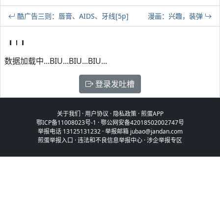
酷广告三则：唇膏、AIDS、牙线[5p]
漫画：兴趣，装弹
数据加载中...BIU...BIU...BIU...
登录发吐槽
关于我们
·
用户协议
·
隐私政策
·
煎蛋APP
鄂ICP备11008023号-1
·
鄂公网安备42018502002747号
举报电话 13125131232 · 举报邮箱 jubao@jandan.com
煎蛋举报入口
·
违法和不良信息举报中心
·
涉企举报专区