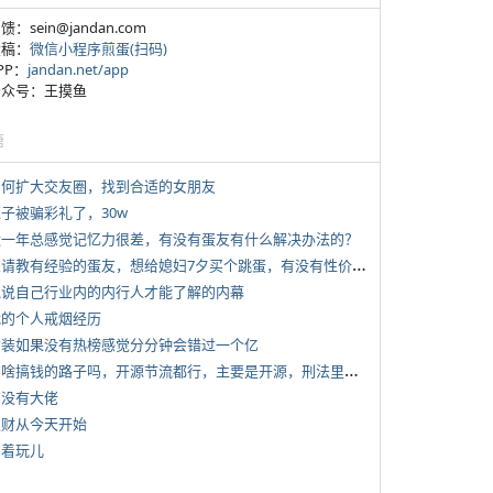
反馈：sein@jandan.com
投稿：
微信小程序煎蛋(扫码)
APP：
jandan.net/app
 公众号：王摸鱼
塘
 如何扩大交友圈，找到合适的女朋友
侄子被骗彩礼了，30w
 近一年总感觉记忆力很差，有没有蛋友有什么解决办法的？
*
想请教有经验的蛋友，想给媳妇7夕买个跳蛋，有没有性价比高的推荐
 说说自己行业内的内行人才能了解的内幕
 我的个人戒烟经历
 女装如果没有热榜感觉分分钟会错过一个亿
*
有啥搞钱的路子吗，开源节流都行，主要是开源，刑法里的咱不做
有没有大佬
 发财从今天开始
写着玩儿