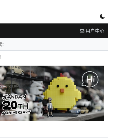
用户中心
告
广