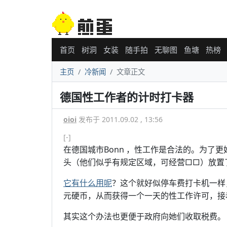
首页
树洞
女装
随手拍
无聊图
鱼塘
热榜
主页
冷新闻
文章正文
德国性工作者的计时打卡器
oioi
发布于 2011.09.02 , 13:56
[-]
在德国城市Bonn ，性工作是合法的。为了更
头（他们似乎有规定区域，可经营□□）放置
它有什么用呢
？这个就好似停车费打卡机一样
元硬币，从而获得一个一天的性工作许可，接
其实这个办法也更便于政府向她们收取税费。