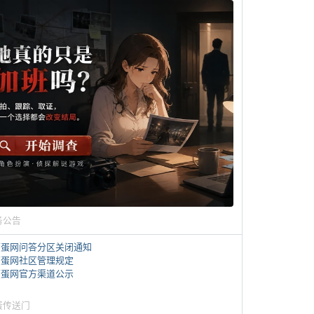
务公告
煎蛋网问答分区关闭通知
煎蛋网社区管理规定
煎蛋网官方渠道公示
蛋传送门