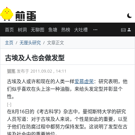
首页
树洞
无聊图
鱼塘
热榜
大吐槽
主页
无厘头研究
文章正文
古埃及人也会做发型
钢笔
发布于 2011.09.02 , 14:11
古埃及人或许和现在的人类一样
爱慕虚荣
：研究表明，他
们似乎喜欢在头上涂一种油脂，来给头发定型并彰显个
性。
[-]
在8月16日的《考古科学》杂志中，曼彻斯特大学的研究
人员写道：对于古埃及人来说，个性是如此的重要，以至
于他们在防腐过程中都努力保持发型。这说明了发型在古
埃及社会中的重要地位。